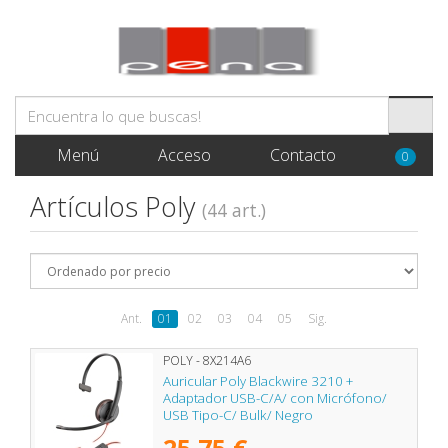
Menú
Acceso
Contacto
0
Artículos Poly
(44 art.)
Ant.
01
02
03
04
05
Sig.
POLY - 8X214A6
Auricular Poly Blackwire 3210 +
Adaptador USB-C/A/ con Micrófono/
USB Tipo-C/ Bulk/ Negro
25,75 €