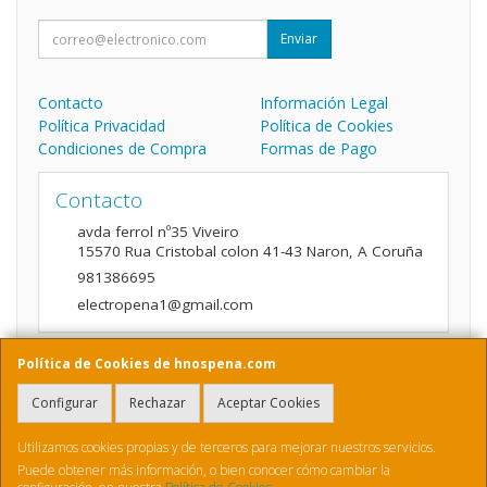
Enviar
Contacto
Información Legal
Política Privacidad
Política de Cookies
Condiciones de Compra
Formas de Pago
Contacto
avda ferrol nº35 Viveiro
15570
Rua Cristobal colon 41-43 Naron
,
A Coruña
981386695
electropena1@gmail.com
Política de Cookies de hnospena.com
Horario
Configurar
Rechazar
Aceptar Cookies
9:00 a 14:00 y de 16:00 A 20:00
Utilizamos cookies propias y de terceros para mejorar nuestros servicios.
Puede obtener más información, o bien conocer cómo cambiar la