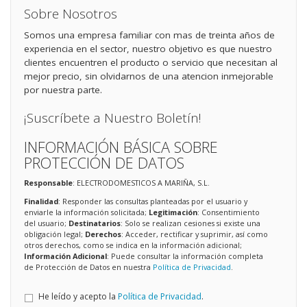
Sobre Nosotros
Somos una empresa familiar con mas de treinta años de
experiencia en el sector, nuestro objetivo es que nuestro
clientes encuentren el producto o servicio que necesitan al
mejor precio, sin olvidarnos de una atencion inmejorable
por nuestra parte.
¡Suscríbete a Nuestro Boletín!
INFORMACIÓN BÁSICA SOBRE
PROTECCIÓN DE DATOS
Responsable
: ELECTRODOMESTICOS A MARIÑA, S.L.
Finalidad
: Responder las consultas planteadas por el usuario y
enviarle la información solicitada;
Legitimación
: Consentimiento
del usuario;
Destinatarios
: Solo se realizan cesiones si existe una
obligación legal;
Derechos
: Acceder, rectificar y suprimir, así como
otros derechos, como se indica en la información adicional;
Información Adicional
: Puede consultar la información completa
de Protección de Datos en nuestra
Política de Privacidad
.
He leído y acepto la
Política de Privacidad
.