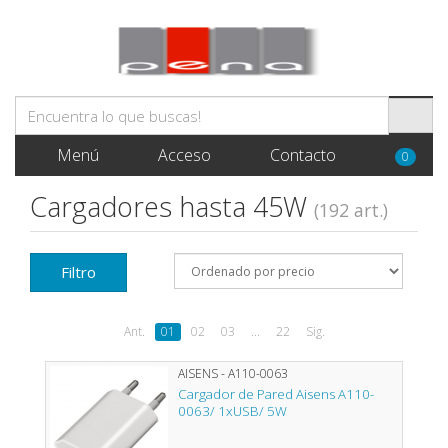
Menú
Acceso
Contacto
0
Cargadores hasta 45W
(192 art.)
Filtro
Ant.
01
02
03
...
22
Sig.
AISENS - A110-0063
Cargador de Pared Aisens A110-
0063/ 1xUSB/ 5W