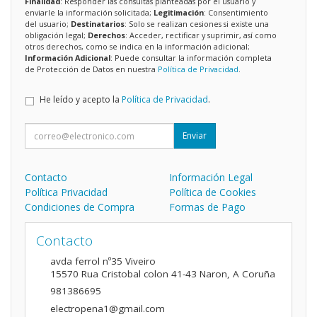
Finalidad
: Responder las consultas planteadas por el usuario y
enviarle la información solicitada;
Legitimación
: Consentimiento
del usuario;
Destinatarios
: Solo se realizan cesiones si existe una
obligación legal;
Derechos
: Acceder, rectificar y suprimir, así como
otros derechos, como se indica en la información adicional;
Información Adicional
: Puede consultar la información completa
de Protección de Datos en nuestra
Política de Privacidad
.
He leído y acepto la
Política de Privacidad
.
Enviar
Contacto
Información Legal
Política Privacidad
Política de Cookies
Condiciones de Compra
Formas de Pago
Contacto
avda ferrol nº35 Viveiro
15570
Rua Cristobal colon 41-43 Naron
,
A Coruña
981386695
electropena1@gmail.com