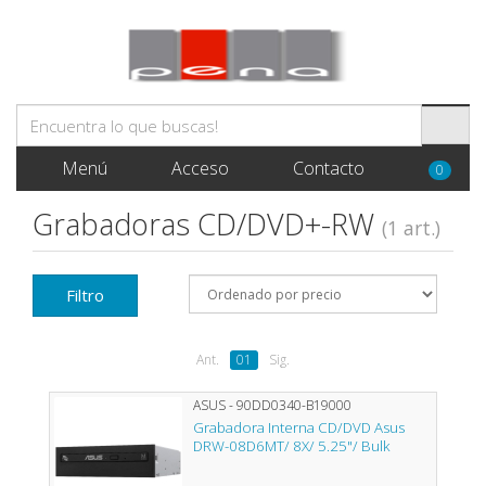
Menú
Acceso
Contacto
0
Grabadoras CD/DVD+-RW
(1 art.)
Filtro
Ant.
01
Sig.
ASUS - 90DD0340-B19000
Grabadora Interna CD/DVD Asus
DRW-08D6MT/ 8X/ 5.25"/ Bulk