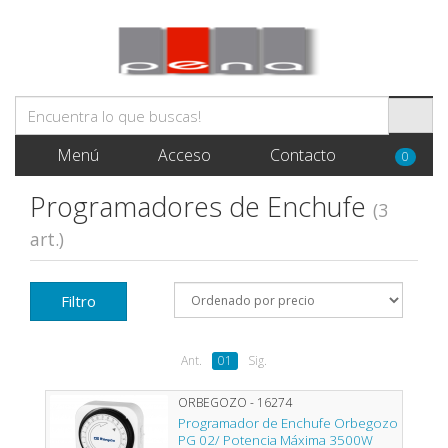
Menú
Acceso
Contacto
0
Programadores de Enchufe
(3
art.)
Filtro
Ant.
01
Sig.
ORBEGOZO - 16274
Programador de Enchufe Orbegozo
PG 02/ Potencia Máxima 3500W