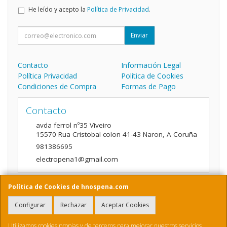
He leído y acepto la
Política de Privacidad
.
Enviar
Contacto
Información Legal
Política Privacidad
Política de Cookies
Condiciones de Compra
Formas de Pago
Contacto
avda ferrol nº35 Viveiro
15570
Rua Cristobal colon 41-43 Naron
,
A Coruña
981386695
electropena1@gmail.com
Política de Cookies de hnospena.com
Horario
Configurar
Rechazar
Aceptar Cookies
9:00 a 14:00 y de 16:00 A 20:00
Utilizamos cookies propias y de terceros para mejorar nuestros servicios.