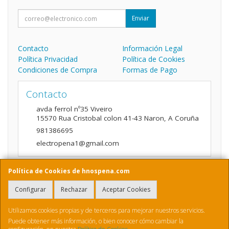
Enviar
Contacto
Información Legal
Política Privacidad
Política de Cookies
Condiciones de Compra
Formas de Pago
Contacto
avda ferrol nº35 Viveiro
15570
Rua Cristobal colon 41-43 Naron
,
A Coruña
981386695
electropena1@gmail.com
Política de Cookies de hnospena.com
Horario
Configurar
Rechazar
Aceptar Cookies
9:00 a 14:00 y de 16:00 A 20:00
Utilizamos cookies propias y de terceros para mejorar nuestros servicios.
Puede obtener más información, o bien conocer cómo cambiar la