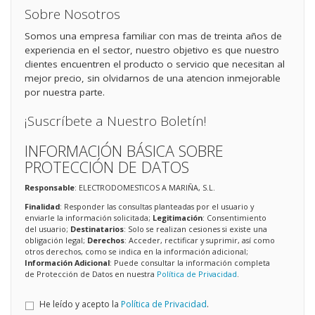
Sobre Nosotros
Somos una empresa familiar con mas de treinta años de
experiencia en el sector, nuestro objetivo es que nuestro
clientes encuentren el producto o servicio que necesitan al
mejor precio, sin olvidarnos de una atencion inmejorable
por nuestra parte.
¡Suscríbete a Nuestro Boletín!
INFORMACIÓN BÁSICA SOBRE
PROTECCIÓN DE DATOS
Responsable
: ELECTRODOMESTICOS A MARIÑA, S.L.
Finalidad
: Responder las consultas planteadas por el usuario y
enviarle la información solicitada;
Legitimación
: Consentimiento
del usuario;
Destinatarios
: Solo se realizan cesiones si existe una
obligación legal;
Derechos
: Acceder, rectificar y suprimir, así como
otros derechos, como se indica en la información adicional;
Información Adicional
: Puede consultar la información completa
de Protección de Datos en nuestra
Política de Privacidad
.
He leído y acepto la
Política de Privacidad
.