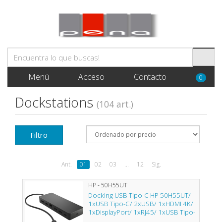
Menú
Acceso
Contacto
0
Dockstations
(104 art.)
Filtro
Ant.
01
02
03
...
12
Sig.
HP - 50H55UT
Docking USB Tipo-C HP 50H55UT/
1xUSB Tipo-C/ 2xUSB/ 1xHDMI 4K/
1xDisplayPort/ 1xRJ45/ 1xUSB Tipo-
C PD