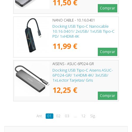
11,50 €
Comprar
NANO CABLE - 10.16.0401
Docking USB Tipo-C Nanocable
10.16.0401/ 2xUSB/ 1xUSB Tipo-C
PD/ 1xHDMI 4K
11,99 €
Comprar
AISENS - ASUC-6P024-GR
Docking USB Tipo-C Aisens ASUC-
6P024-GR/ 1xHDMI 4K/ 3xUSB/
1xLector Tarjetas/ Gris
12,25 €
Comprar
Ant.
01
02
03
...
12
Sig.