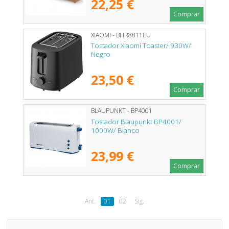
22,25 €
Comprar
XIAOMI - BHR8811EU
Tostador Xiaomi Toaster/ 930W/
Negro
23,50 €
Comprar
BLAUPUNKT - BP4001
Tostador Blaupunkt BP4001/
1000W/ Blanco
23,99 €
Comprar
Ant.
01
02
Sig.