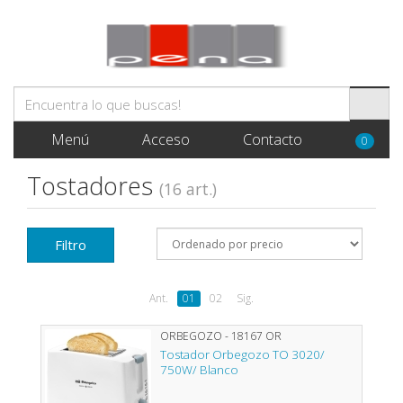
Menú
Acceso
Contacto
0
Tostadores
(16 art.)
Filtro
Ant.
01
02
Sig.
ORBEGOZO - 18167 OR
Tostador Orbegozo TO 3020/
750W/ Blanco