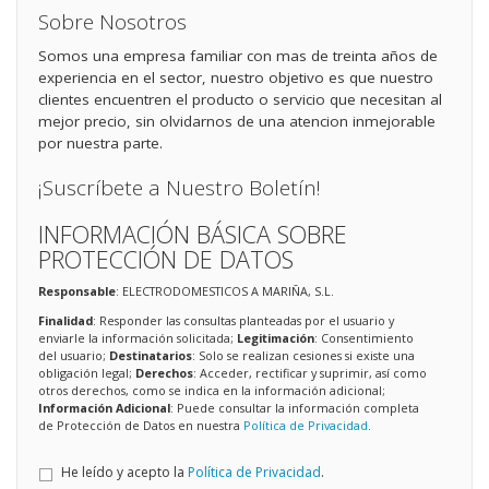
Sobre Nosotros
Somos una empresa familiar con mas de treinta años de
experiencia en el sector, nuestro objetivo es que nuestro
clientes encuentren el producto o servicio que necesitan al
mejor precio, sin olvidarnos de una atencion inmejorable
por nuestra parte.
¡Suscríbete a Nuestro Boletín!
INFORMACIÓN BÁSICA SOBRE
PROTECCIÓN DE DATOS
Responsable
: ELECTRODOMESTICOS A MARIÑA, S.L.
Finalidad
: Responder las consultas planteadas por el usuario y
enviarle la información solicitada;
Legitimación
: Consentimiento
del usuario;
Destinatarios
: Solo se realizan cesiones si existe una
obligación legal;
Derechos
: Acceder, rectificar y suprimir, así como
otros derechos, como se indica en la información adicional;
Información Adicional
: Puede consultar la información completa
de Protección de Datos en nuestra
Política de Privacidad
.
He leído y acepto la
Política de Privacidad
.