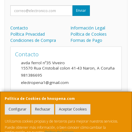
Enviar
Contacto
Información Legal
Política Privacidad
Política de Cookies
Condiciones de Compra
Formas de Pago
Contacto
avda ferrol nº35 Viveiro
15570
Rua Cristobal colon 41-43 Naron
,
A Coruña
981386695
electropena1@gmail.com
Política de Cookies de hnospena.com
Horario
Configurar
Rechazar
Aceptar Cookies
9:00 a 14:00 y de 16:00 A 20:00
Utilizamos cookies propias y de terceros para mejorar nuestros servicios.
Puede obtener más información, o bien conocer cómo cambiar la