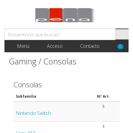
Menú
Acceso
Contacto
0
Gaming / Consolas
Consolas
Subfamilia
Nº Art.
5
Nintendo Switch
3
Sony PS5