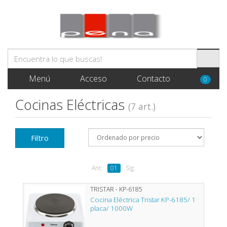
Menú
Acceso
Contacto
0
Cocinas Eléctricas
(7 art.)
Filtro
Ant.
01
Sig.
TRISTAR - KP-6185
Cocina Eléctrica Tristar KP-6185/ 1
placa/ 1000W