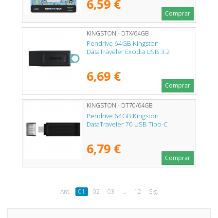
6,59 €
Comprar
KINGSTON - DTX/64GB
Pendrive 64GB Kingston
DataTraveler Exodia USB 3.2
6,69 €
Comprar
KINGSTON - DT70/64GB
Pendrive 64GB Kingston
DataTraveler 70 USB Tipo-C
6,79 €
Comprar
Ant.
01
02
03
...
12
Sig.