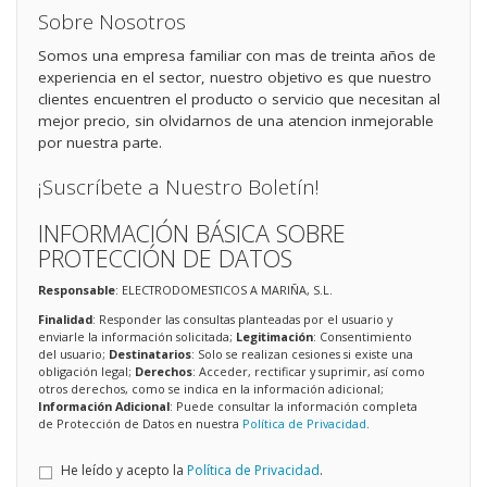
Sobre Nosotros
Somos una empresa familiar con mas de treinta años de
experiencia en el sector, nuestro objetivo es que nuestro
clientes encuentren el producto o servicio que necesitan al
mejor precio, sin olvidarnos de una atencion inmejorable
por nuestra parte.
¡Suscríbete a Nuestro Boletín!
INFORMACIÓN BÁSICA SOBRE
PROTECCIÓN DE DATOS
Responsable
: ELECTRODOMESTICOS A MARIÑA, S.L.
Finalidad
: Responder las consultas planteadas por el usuario y
enviarle la información solicitada;
Legitimación
: Consentimiento
del usuario;
Destinatarios
: Solo se realizan cesiones si existe una
obligación legal;
Derechos
: Acceder, rectificar y suprimir, así como
otros derechos, como se indica en la información adicional;
Información Adicional
: Puede consultar la información completa
de Protección de Datos en nuestra
Política de Privacidad
.
He leído y acepto la
Política de Privacidad
.