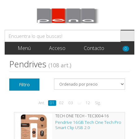
Menú
Acceso
Contacto
0
Pendrives
(108 art.)
Filtro
Ant.
01
02
03
...
12
Sig.
TECH ONE TECH - TEC3004-16
Pendrive 16GB Tech One Tech Pro
Smart Clip USB 2.0