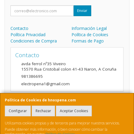
Enviar
Contacto
Información Legal
Política Privacidad
Política de Cookies
Condiciones de Compra
Formas de Pago
Contacto
avda ferrol nº35 Viveiro
15570
Rua Cristobal colon 41-43 Naron
,
A Coruña
981386695
electropena1@gmail.com
Política de Cookies de hnospena.com
Horario
Configurar
Rechazar
Aceptar Cookies
9:00 a 14:00 y de 16:00 A 20:00
Utilizamos cookies propias y de terceros para mejorar nuestros servicios.
Puede obtener más información, o bien conocer cómo cambiar la