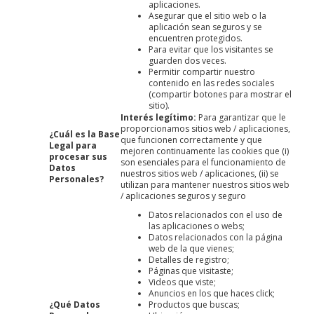
aplicaciones.
Asegurar que el sitio web o la
aplicación sean seguros y se
encuentren protegidos.
Para evitar que los visitantes se
guarden dos veces.
Permitir compartir nuestro
contenido en las redes sociales
(compartir botones para mostrar el
sitio).
Interés legítimo:
Para garantizar que le
proporcionamos sitios web / aplicaciones,
¿Cuál es la Base
que funcionen correctamente y que
Legal para
mejoren continuamente las cookies que (i)
procesar sus
son esenciales para el funcionamiento de
Datos
nuestros sitios web / aplicaciones, (ii) se
Personales?
utilizan para mantener nuestros sitios web
/ aplicaciones seguros y seguro
Datos relacionados con el uso de
las aplicaciones o webs;
Datos relacionados con la página
web de la que vienes;
Detalles de registro;
Páginas que visitaste;
Videos que viste;
Anuncios en los que haces click;
¿Qué Datos
Productos que buscas;