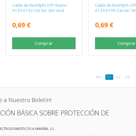
Cable de Red RJ45 UTP Aisens
Cable de Red RJ45 UTP
A133-0192 Cat.5e/ 2m/ Azul
A133-0195 Cat.5e/ 2m
0,69 €
0,69 €
Comprar
Comprar
Ant.
01
02
03
.
e a Nuestro Boletín!
CIÓN BÁSICA SOBRE PROTECCIÓN DE
LECTRODOMESTICOS A MARIÑA, S.L.