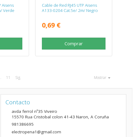
 Aisens
Cable de Red RJ45 UTP Aisens
/ Verde
A133-0204 Cat.5e/ 2m/ Negro
0,69 €
Comprar
..
11
Sig.
Mostrar
Contacto
avda ferrol nº35 Viveiro
15570
Rua Cristobal colon 41-43 Naron
,
A Coruña
981386695
electropena1@gmail.com