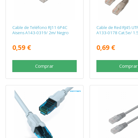
Cable de Teléfono RJ11 6P4C
Cable de Red RJ45 UTP
Aisens A143-0319/ 2m/ Negro
A133-0178 Cat.5e/ 1.5
0,59 €
0,69 €
Comprar
Comprar