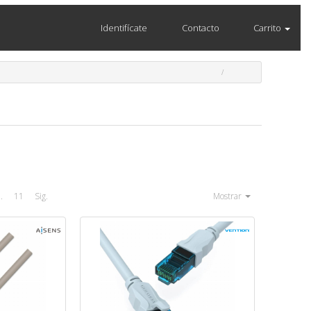
Identifícate
Contacto
Carrito
..
11
Sig.
Mostrar