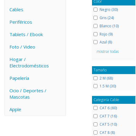
Color
Cables
Negro (30)
Gris (24)
Periféricos
Blanco (10)
Tablets / Ebook
Rojo (9)
Azul (8)
Foto / Video
mostrar todas
Hogar /
Electrodomésticos
Tamaño
Papelería
2 M (68)
1.5 M (30)
Ocio / Deportes /
Mascotas
Categoria Cable
CAT 6 (60)
Apple
CAT 7 (16)
CAT 5 (10)
CAT 8 (8)