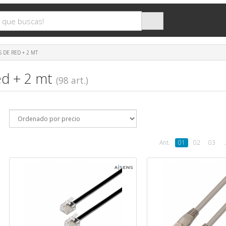
S DE RED + 2 MT
ed + 2 mt
(98 art.)
Ant.
01
02
03
.