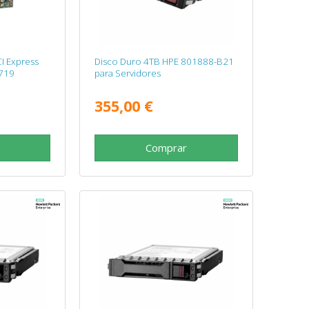
CI Express
Disco Duro 4TB HPE 801888-B21
719
para Servidores
355,00 €
Comprar