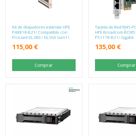
Kit de disipadores estándar HPE
Tarjeta de Red RJ45-P
P48818-B21/ Compatible con
HPE Broadcom BCM5
ProLiant DL380 / DL560 Gen11
P51178-B21/ Gigabit
2U
115,00 €
135,00 €
Comprar
Comprar