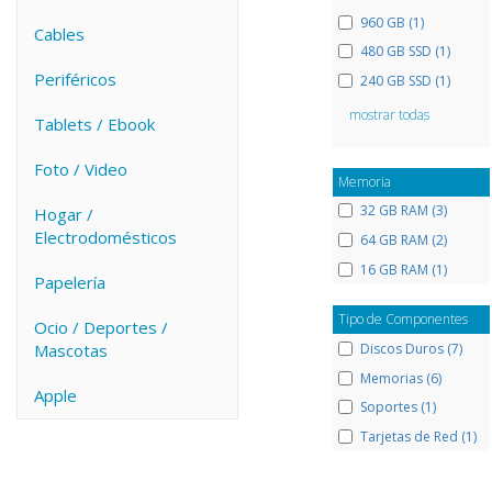
960 GB (1)
Cables
480 GB SSD (1)
Periféricos
240 GB SSD (1)
mostrar todas
Tablets / Ebook
Foto / Video
Memoria
32 GB RAM (3)
Hogar /
Electrodomésticos
64 GB RAM (2)
16 GB RAM (1)
Papelería
Tipo de Componentes
Ocio / Deportes /
Discos Duros (7)
Mascotas
Memorias (6)
Apple
Soportes (1)
Tarjetas de Red (1)