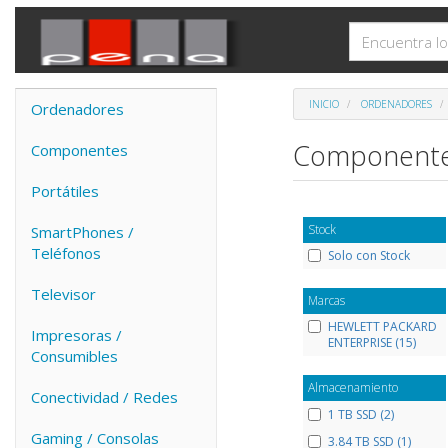
INICIO
ORDENADORES
Ordenadores
Componentes
Componentes
Portátiles
Stock
SmartPhones /
Teléfonos
Solo con Stock
Televisor
Marcas
HEWLETT PACKARD
Impresoras /
ENTERPRISE (15)
Consumibles
Almacenamiento
Conectividad / Redes
1 TB SSD (2)
Gaming / Consolas
3.84 TB SSD (1)