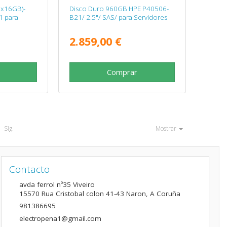
x16GB)-
Disco Duro 960GB HPE P40506-
1 para
B21/ 2.5"/ SAS/ para Servidores
2.859,00 €
Comprar
Sig.
Mostrar
Contacto
avda ferrol nº35 Viveiro
15570
Rua Cristobal colon 41-43 Naron
,
A Coruña
981386695
electropena1@gmail.com