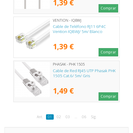
1,39 €
Comprar
VENTION - IQBWJ
Cable de Teléfono RJ11 6P4C
Vention IQBWJ/ 5m/ Blanco
1,39 €
Comprar
PHASAK - PHK 1505
Cable de Red RJ45 UTP Phasak PHK
1505 Cat.6/ 5m/ Gris
1,49 €
Comprar
Ant.
01
02
03
...
06
Sig.