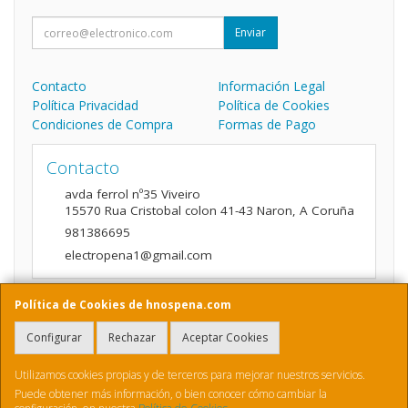
Enviar
Contacto
Información Legal
Política Privacidad
Política de Cookies
Condiciones de Compra
Formas de Pago
Contacto
avda ferrol nº35 Viveiro
15570
Rua Cristobal colon 41-43 Naron
,
A Coruña
981386695
electropena1@gmail.com
Política de Cookies de hnospena.com
Horario
Configurar
Rechazar
Aceptar Cookies
9:00 a 14:00 y de 16:00 A 20:00
Utilizamos cookies propias y de terceros para mejorar nuestros servicios.
Puede obtener más información, o bien conocer cómo cambiar la