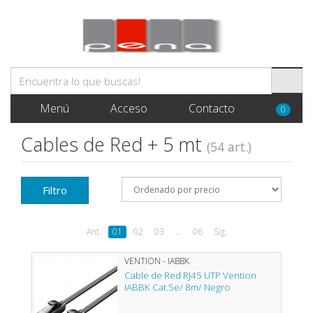
Menú
Acceso
Contacto
0
Cables de Red + 5 mt
(54 art.)
Filtro
Ant.
01
02
03
...
06
Sig.
VENTION - IABBK
Cable de Red RJ45 UTP Vention
IABBK Cat.5e/ 8m/ Negro