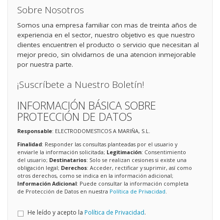
Sobre Nosotros
Somos una empresa familiar con mas de treinta años de
experiencia en el sector, nuestro objetivo es que nuestro
clientes encuentren el producto o servicio que necesitan al
mejor precio, sin olvidarnos de una atencion inmejorable
por nuestra parte.
¡Suscríbete a Nuestro Boletín!
INFORMACIÓN BÁSICA SOBRE
PROTECCIÓN DE DATOS
Responsable
: ELECTRODOMESTICOS A MARIÑA, S.L.
Finalidad
: Responder las consultas planteadas por el usuario y
enviarle la información solicitada;
Legitimación
: Consentimiento
del usuario;
Destinatarios
: Solo se realizan cesiones si existe una
obligación legal;
Derechos
: Acceder, rectificar y suprimir, así como
otros derechos, como se indica en la información adicional;
Información Adicional
: Puede consultar la información completa
de Protección de Datos en nuestra
Política de Privacidad
.
He leído y acepto la
Política de Privacidad
.