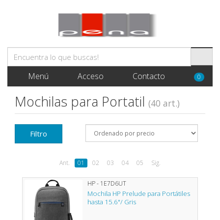
Menú
Acceso
Contacto
0
Mochilas para Portatil
(40 art.)
Filtro
Ant.
01
02
03
04
05
Sig.
HP - 1E7D6UT
Mochila HP Prelude para Portátiles
hasta 15.6"/ Gris