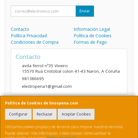
Enviar
Contacto
Información Legal
Política Privacidad
Política de Cookies
Condiciones de Compra
Formas de Pago
Contacto
avda ferrol nº35 Viveiro
15570
Rua Cristobal colon 41-43 Naron
,
A Coruña
981386695
electropena1@gmail.com
Política de Cookies de hnospena.com
Horario
Configurar
Rechazar
Aceptar Cookies
9:00 a 14:00 y de 16:00 A 20:00
Utilizamos cookies propias y de terceros para mejorar nuestros servicios.
Puede obtener más información, o bien conocer cómo cambiar la