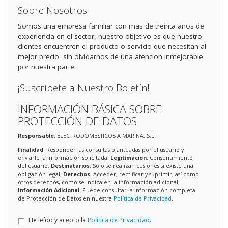
Sobre Nosotros
Somos una empresa familiar con mas de treinta años de
experiencia en el sector, nuestro objetivo es que nuestro
clientes encuentren el producto o servicio que necesitan al
mejor precio, sin olvidarnos de una atencion inmejorable
por nuestra parte.
¡Suscríbete a Nuestro Boletín!
INFORMACIÓN BÁSICA SOBRE
PROTECCIÓN DE DATOS
Responsable
: ELECTRODOMESTICOS A MARIÑA, S.L.
Finalidad
: Responder las consultas planteadas por el usuario y
enviarle la información solicitada;
Legitimación
: Consentimiento
del usuario;
Destinatarios
: Solo se realizan cesiones si existe una
obligación legal;
Derechos
: Acceder, rectificar y suprimir, así como
otros derechos, como se indica en la información adicional;
Información Adicional
: Puede consultar la información completa
de Protección de Datos en nuestra
Política de Privacidad
.
He leído y acepto la
Política de Privacidad
.