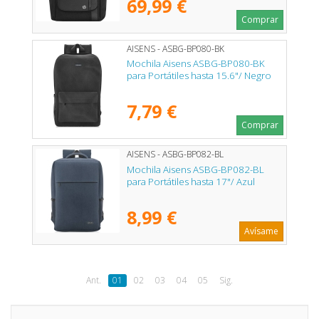
69,99 €
Comprar
AISENS - ASBG-BP080-BK
Mochila Aisens ASBG-BP080-BK
para Portátiles hasta 15.6"/ Negro
7,79 €
Comprar
AISENS - ASBG-BP082-BL
Mochila Aisens ASBG-BP082-BL
para Portátiles hasta 17"/ Azul
8,99 €
Avísame
Ant.
01
02
03
04
05
Sig.