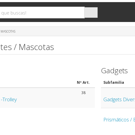
/ MASCOTAS
tes / Mascotas
Gadgets
Nº Art.
Subfamilia
38
-Trolley
Gadgets Diver
Prismáticos / 