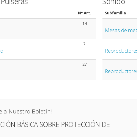
 Pulseras
Sonido
Nº Art.
Subfamilia
14
Mesas de mez
7
nd
Reproductore
27
Reproductore
e a Nuestro Boletín!
CIÓN BÁSICA SOBRE PROTECCIÓN DE