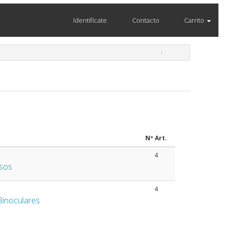
Identifícate
Contacto
Carrito
Nº Art.
4
sos
4
Binoculares