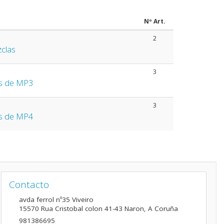
Nº Art.
2
clas
3
s de MP3
3
s de MP4
Contacto
avda ferrol nº35 Viveiro
15570
Rua Cristobal colon 41-43 Naron
,
A Coruña
981386695