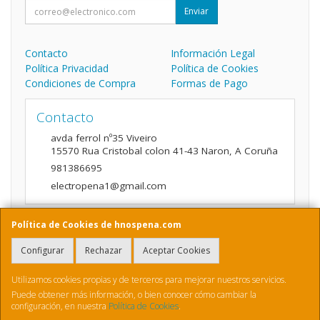
Enviar
Contacto
Información Legal
Política Privacidad
Política de Cookies
Condiciones de Compra
Formas de Pago
Contacto
avda ferrol nº35 Viveiro
15570
Rua Cristobal colon 41-43 Naron
,
A Coruña
981386695
electropena1@gmail.com
Política de Cookies de hnospena.com
Horario
Configurar
Rechazar
Aceptar Cookies
9:00 a 14:00 y de 16:00 A 20:00
Utilizamos cookies propias y de terceros para mejorar nuestros servicios.
Puede obtener más información, o bien conocer cómo cambiar la
configuración, en nuestra
Política de Cookies
.
, , , , España. - C.I.F.: B70410436 - Tfno: