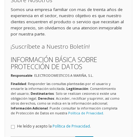
Sobre Nosotros
Somos una empresa familiar con mas de treinta años de
experiencia en el sector, nuestro objetivo es que nuestro
clientes encuentren el producto o servicio que necesitan al
mejor precio, sin olvidarnos de una atencion inmejorable
por nuestra parte.
¡Suscríbete a Nuestro Boletín!
INFORMACIÓN BÁSICA SOBRE
PROTECCIÓN DE DATOS
Responsable
: ELECTRODOMESTICOS A MARIÑA, S.L.
Finalidad
: Responder las consultas planteadas por el usuario y
enviarle la información solicitada;
Legitimación
: Consentimiento
del usuario;
Destinatarios
: Solo se realizan cesiones si existe una
obligación legal;
Derechos
: Acceder, rectificar y suprimir, así como
otros derechos, como se indica en la información adicional;
Información Adicional
: Puede consultar la información completa
de Protección de Datos en nuestra
Política de Privacidad
.
He leído y acepto la
Política de Privacidad
.