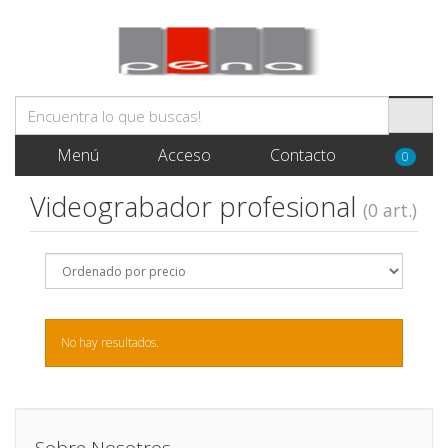
Menú
Acceso
Contacto
0
Videograbador profesional
(0 art.)
No hay resultados.