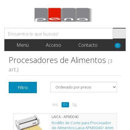
Menú
Acceso
Contacto
0
Procesadores de Alimentos
(3
art.)
Filtro
Ant.
01
Sig.
LAICA - APM0040
Rodillo de Corte para Procesador
de Alimentos Laica APM0040/ 4mm