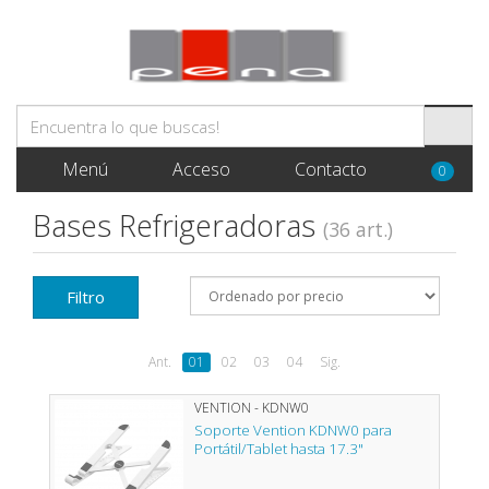
Menú
Acceso
Contacto
0
Bases Refrigeradoras
(36 art.)
Filtro
Ant.
01
02
03
04
Sig.
VENTION - KDNW0
Soporte Vention KDNW0 para
Portátil/Tablet hasta 17.3"