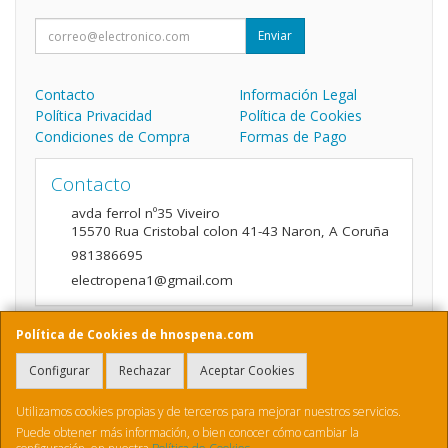
Enviar
Contacto
Información Legal
Política Privacidad
Política de Cookies
Condiciones de Compra
Formas de Pago
Contacto
avda ferrol nº35 Viveiro
15570
Rua Cristobal colon 41-43 Naron
,
A Coruña
981386695
electropena1@gmail.com
Política de Cookies de hnospena.com
Horario
Configurar
Rechazar
Aceptar Cookies
9:00 a 14:00 y de 16:00 A 20:00
Utilizamos cookies propias y de terceros para mejorar nuestros servicios.
Puede obtener más información, o bien conocer cómo cambiar la