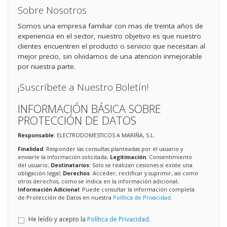
Sobre Nosotros
Somos una empresa familiar con mas de treinta años de
experiencia en el sector, nuestro objetivo es que nuestro
clientes encuentren el producto o servicio que necesitan al
mejor precio, sin olvidarnos de una atencion inmejorable
por nuestra parte.
¡Suscríbete a Nuestro Boletín!
INFORMACIÓN BÁSICA SOBRE
PROTECCIÓN DE DATOS
Responsable
: ELECTRODOMESTICOS A MARIÑA, S.L.
Finalidad
: Responder las consultas planteadas por el usuario y
enviarle la información solicitada;
Legitimación
: Consentimiento
del usuario;
Destinatarios
: Solo se realizan cesiones si existe una
obligación legal;
Derechos
: Acceder, rectificar y suprimir, así como
otros derechos, como se indica en la información adicional;
Información Adicional
: Puede consultar la información completa
de Protección de Datos en nuestra
Política de Privacidad
.
He leído y acepto la
Política de Privacidad
.