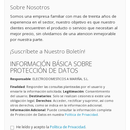
Sobre Nosotros
Somos una empresa familiar con mas de treinta años de
experiencia en el sector, nuestro objetivo es que nuestro
clientes encuentren el producto o servicio que necesitan al
mejor precio, sin olvidarnos de una atencion inmejorable
por nuestra parte.
¡Suscríbete a Nuestro Boletín!
INFORMACIÓN BÁSICA SOBRE
PROTECCIÓN DE DATOS
Responsable
: ELECTRODOMESTICOS A MARIÑA, S.L.
Finalidad
: Responder las consultas planteadas por el usuario y
enviarle la información solicitada;
Legitimación
: Consentimiento
del usuario;
Destinatarios
: Solo se realizan cesiones si existe una
obligación legal;
Derechos
: Acceder, rectificar y suprimir, así como
otros derechos, como se indica en la información adicional;
Información Adicional
: Puede consultar la información completa
de Protección de Datos en nuestra
Política de Privacidad
.
He leído y acepto la
Política de Privacidad
.