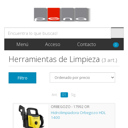
Menú
Acceso
Contacto
0
Herramientas de Limpieza
(3 art.)
Filtro
Ant.
01
Sig.
ORBEGOZO - 17992 OR
Hidrolimpiadora Orbegozo HDL
1400