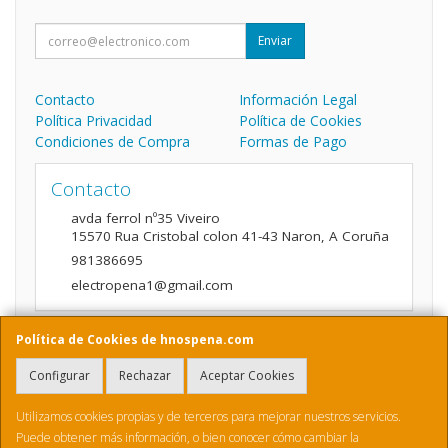
Enviar
Contacto
Información Legal
Política Privacidad
Política de Cookies
Condiciones de Compra
Formas de Pago
Contacto
avda ferrol nº35 Viveiro
15570
Rua Cristobal colon 41-43 Naron
,
A Coruña
981386695
electropena1@gmail.com
Política de Cookies de hnospena.com
Horario
Configurar
Rechazar
Aceptar Cookies
9:00 a 14:00 y de 16:00 A 20:00
Utilizamos cookies propias y de terceros para mejorar nuestros servicios.
Puede obtener más información, o bien conocer cómo cambiar la