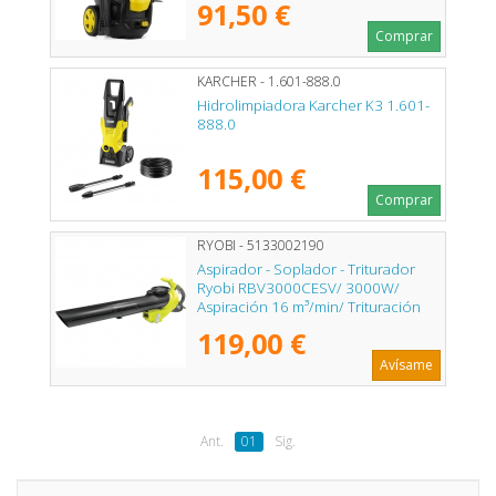
91,50 €
Comprar
KARCHER - 1.601-888.0
Hidrolimpiadora Karcher K3 1.601-
888.0
115,00 €
Comprar
RYOBI - 5133002190
Aspirador - Soplador - Triturador
Ryobi RBV3000CESV/ 3000W/
Aspiración 16 m³/min/ Trituración
16:1
119,00 €
Avísame
Ant.
01
Sig.