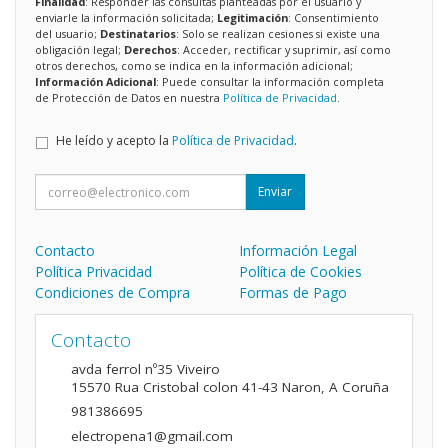
Finalidad
: Responder las consultas planteadas por el usuario y
enviarle la información solicitada;
Legitimación
: Consentimiento
del usuario;
Destinatarios
: Solo se realizan cesiones si existe una
obligación legal;
Derechos
: Acceder, rectificar y suprimir, así como
otros derechos, como se indica en la información adicional;
Información Adicional
: Puede consultar la información completa
de Protección de Datos en nuestra
Política de Privacidad
.
He leído y acepto la
Política de Privacidad
.
Enviar
Contacto
Información Legal
Política Privacidad
Política de Cookies
Condiciones de Compra
Formas de Pago
Contacto
avda ferrol nº35 Viveiro
15570
Rua Cristobal colon 41-43 Naron
,
A Coruña
981386695
electropena1@gmail.com