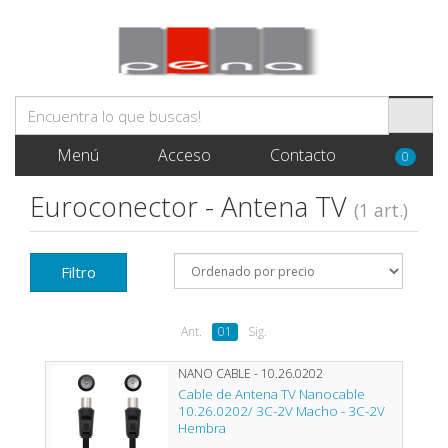
Menú
Acceso
Contacto
0
Euroconector - Antena TV
(1 art.)
Filtro
Ant.
01
Sig.
NANO CABLE - 10.26.0202
Cable de Antena TV Nanocable
10.26.0202/ 3C-2V Macho - 3C-2V
Hembra