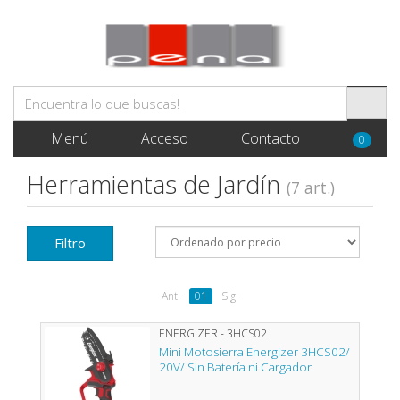
Menú
Acceso
Contacto
0
Herramientas de Jardín
(7 art.)
Filtro
Ant.
01
Sig.
ENERGIZER - 3HCS02
Mini Motosierra Energizer 3HCS02/
20V/ Sin Batería ni Cargador