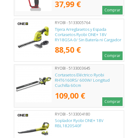
37,99 €
Comprar
RYOBI - 5133005764
Tijera Arreglasetos y Espada
Cortasetos Ryobi ONE+ 18V
RY18GSA-0/ Sin Batería ni Cargador
88,50 €
Comprar
RYOBI - 5133003645
Cortasetos Eléctrico Ryobi
RHT6160RS/ 600W/ Longitud
Cuchilla 60cm
109,00 €
Comprar
RYOBI - 5133004180
Soplador Ryobi ONE+ 18V
RBL1820S40F