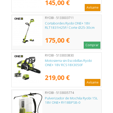
145,00 €
Avísame
RYOBI - 5133003711
Cortabordes Ryobi ONE+ 18V
RLT1831H25F/ Corte Ø25-30cm
175,00 €
Comprar
RYOBI - 5133003830
Motosierra sin Escobillas Ryobi
ONE+ 18V RCS18X3050F
219,00 €
Avísame
RYOBI - 5133005774
Pulverizador de Mochila Ryobi 15L
18V ONE+ RY18BPSB-0