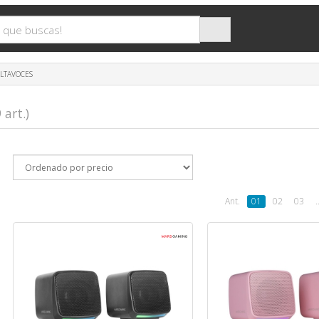
LTAVOCES
 art.)
Ant.
01
02
03
.