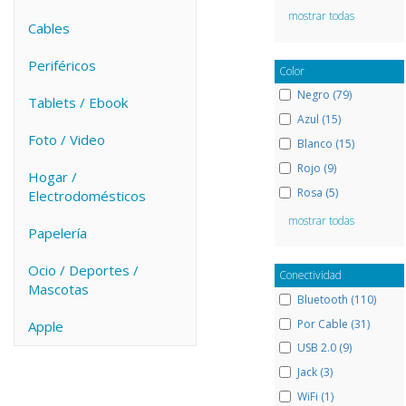
mostrar todas
Cables
Periféricos
Color
Negro (79)
Tablets / Ebook
Azul (15)
Foto / Video
Blanco (15)
Rojo (9)
Hogar /
Rosa (5)
Electrodomésticos
mostrar todas
Papelería
Ocio / Deportes /
Conectividad
Mascotas
Bluetooth (110)
Por Cable (31)
Apple
USB 2.0 (9)
Jack (3)
WiFi (1)