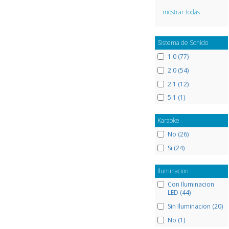
mostrar todas
Sistema de Sonido
1.0 (77)
2.0 (54)
2.1 (12)
5.1 (1)
Karaoke
No (26)
Si (24)
Iluminacion
Con Iluminacion
LED (44)
Sin Iluminacion (20)
No (1)