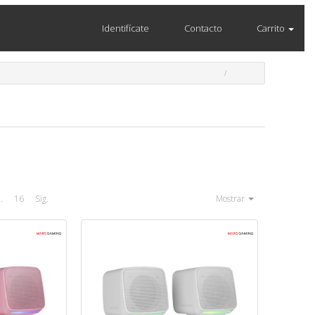
Identifícate
Contacto
Carrito
..
16
Sig.
Mostrar