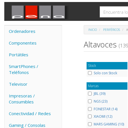
INICIO
PERIFÉRICOS
A
Ordenadores
Altavoces
Componentes
(139
Portátiles
Stock
SmartPhones /
Teléfonos
Solo con Stock
Televisor
Marcas
JBL (39)
Impresoras /
NGS (23)
Consumibles
FONESTAR (14)
Conectividad / Redes
XIAOMI (12)
MARS GAMING (10)
Gaming / Consolas