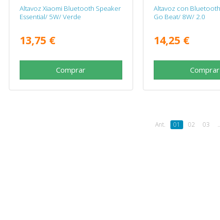
Altavoz Xiaomi Bluetooth Speaker
Altavoz con Bluetoot
Essential/ 5W/ Verde
Go Beat/ 8W/ 2.0
13,75 €
14,25 €
Comprar
Comprar
Ant.
01
02
03
.