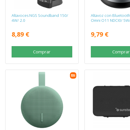
Altavoces NGS Soundband 150/
Altavoz con Bluetoot
4W/ 2.0
Omni O11 NDCI0/ 5W/ 
8,89 €
9,79 €
Comprar
Comprar