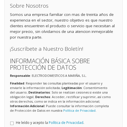
Sobre Nosotros
Somos una empresa familiar con mas de treinta años de
experiencia en el sector, nuestro objetivo es que nuestro
clientes encuentren el producto o servicio que necesitan al
mejor precio, sin olvidarnos de una atencion inmejorable
por nuestra parte.
¡Suscríbete a Nuestro Boletín!
INFORMACIÓN BÁSICA SOBRE
PROTECCIÓN DE DATOS
Responsable
: ELECTRODOMESTICOS A MARIÑA, S.L.
Finalidad
: Responder las consultas planteadas por el usuario y
enviarle la información solicitada;
Legitimación
: Consentimiento
del usuario;
Destinatarios
: Solo se realizan cesiones si existe una
obligación legal;
Derechos
: Acceder, rectificar y suprimir, así como
otros derechos, como se indica en la información adicional;
Información Adicional
: Puede consultar la información completa
de Protección de Datos en nuestra
Política de Privacidad
.
He leído y acepto la
Política de Privacidad
.