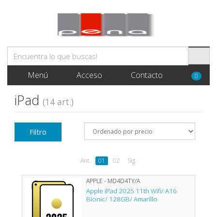
Menú
Acceso
Contacto
0
iPad
(14 art.)
Filtro
Ant.
01
02
Sig.
APPLE - MD4D4TY/A
Apple iPad 2025 11th Wifi/ A16
Bionic/ 128GB/ Amarillo