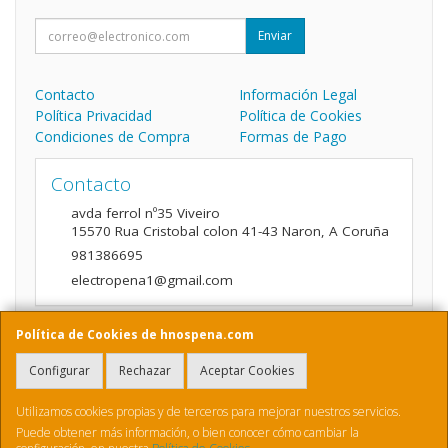
Enviar
Contacto
Información Legal
Política Privacidad
Política de Cookies
Condiciones de Compra
Formas de Pago
Contacto
avda ferrol nº35 Viveiro
15570
Rua Cristobal colon 41-43 Naron
,
A Coruña
981386695
electropena1@gmail.com
Política de Cookies de hnospena.com
Horario
Configurar
Rechazar
Aceptar Cookies
9:00 a 14:00 y de 16:00 A 20:00
Utilizamos cookies propias y de terceros para mejorar nuestros servicios.
Puede obtener más información, o bien conocer cómo cambiar la