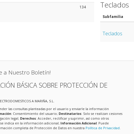
Teclados
134
Subfamilia
Teclados
e a Nuestro Boletín!
CIÓN BÁSICA SOBRE PROTECCIÓN DE
LECTRODOMESTICOS A MARIÑA, S.L.
nder las consultas planteadas por el usuario y enviarle la información
imación
: Consentimiento del usuario;
Destinatarios
: Solo se realizan cesiones
igación legal;
Derechos
: Acceder, rectificar y suprimir, así como otros
e indica en la información adicional;
Información Adicional
: Puede
formación completa de Protección de Datos en nuestra
Política de Privacidad
.