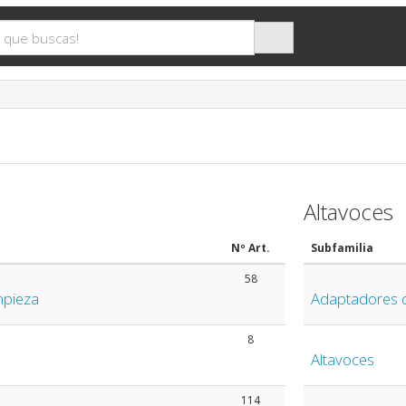
Altavoces
Nº Art.
Subfamilia
58
mpieza
Adaptadores d
8
Altavoces
114