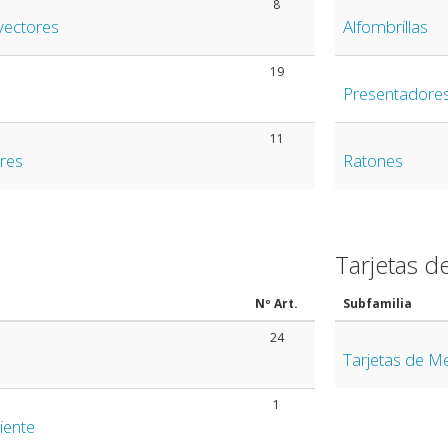
8
yectores
Alfombrillas
19
Presentadores
11
res
Ratones
Tarjetas 
Nº Art.
Subfamilia
24
Tarjetas de M
1
iente