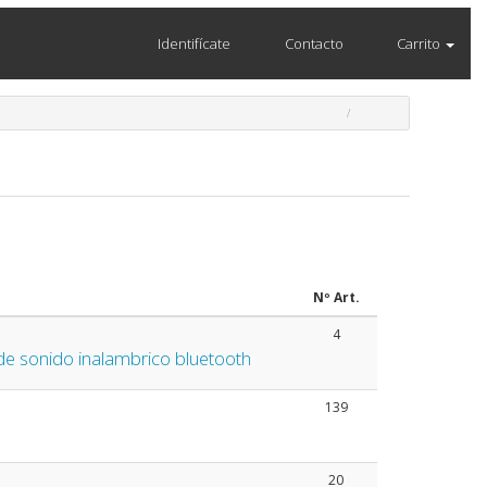
Identifícate
Contacto
Carrito
Nº Art.
4
e sonido inalambrico bluetooth
139
20