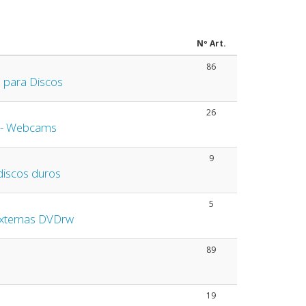
Nº Art.
86
s para Discos
26
 - Webcams
9
discos duros
5
xternas DVDrw
89
19