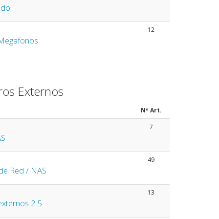
ido
12
 Megafonos
ros Externos
Nº Art.
7
AS
49
de Red / NAS
13
externos 2.5