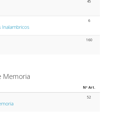
45
6
 Inalambricos
160
de Memoria
Nº Art.
52
emoria