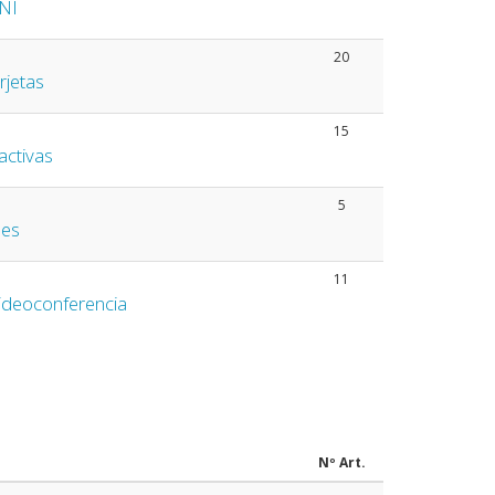
DNI
20
rjetas
15
activas
5
les
11
ideoconferencia
Nº Art.