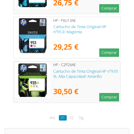
26,75 €
Comprar
HP - F6U13AE
Cartucho de Tinta Original HP
nº953/ Magenta
29,25 €
Comprar
HP - C2P26AE
Cartucho de Tinta Original HP nº935
XL Alta Capacidad/ Amarillo
30,50 €
Comprar
Ant.
01
02
Sig.