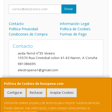
Enviar
Contacto
Información Legal
Política Privacidad
Política de Cookies
Condiciones de Compra
Formas de Pago
Contacto
avda ferrol nº35 Viveiro
15570
Rua Cristobal colon 41-43 Naron
,
A Coruña
981386695
electropena1@gmail.com
Política de Cookies de hnospena.com
Horario
Configurar
Rechazar
Aceptar Cookies
9:00 a 14:00 y de 16:00 A 20:00
Utilizamos cookies propias y de terceros para mejorar nuestros servicios.
Puede obtener más información, o bien conocer cómo cambiar la