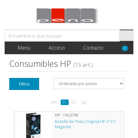
Menú
Acceso
Contacto
0
Consumibles HP
(15 art.)
Filtro
Ant.
01
02
Sig.
HP - 1VU27AE
Botella de Tinta Original HP nº31/
Magenta