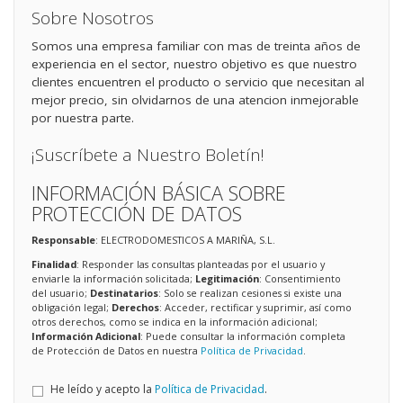
Sobre Nosotros
Somos una empresa familiar con mas de treinta años de
experiencia en el sector, nuestro objetivo es que nuestro
clientes encuentren el producto o servicio que necesitan al
mejor precio, sin olvidarnos de una atencion inmejorable
por nuestra parte.
¡Suscríbete a Nuestro Boletín!
INFORMACIÓN BÁSICA SOBRE
PROTECCIÓN DE DATOS
Responsable
: ELECTRODOMESTICOS A MARIÑA, S.L.
Finalidad
: Responder las consultas planteadas por el usuario y
enviarle la información solicitada;
Legitimación
: Consentimiento
del usuario;
Destinatarios
: Solo se realizan cesiones si existe una
obligación legal;
Derechos
: Acceder, rectificar y suprimir, así como
otros derechos, como se indica en la información adicional;
Información Adicional
: Puede consultar la información completa
de Protección de Datos en nuestra
Política de Privacidad
.
He leído y acepto la
Política de Privacidad
.