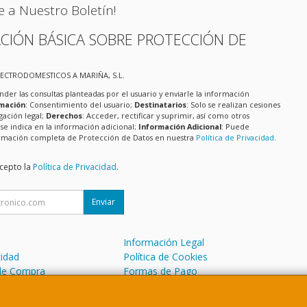
e a Nuestro Boletín!
CIÓN BÁSICA SOBRE PROTECCIÓN DE
LECTRODOMESTICOS A MARIÑA, S.L.
nder las consultas planteadas por el usuario y enviarle la información
imación
: Consentimiento del usuario;
Destinatarios
: Solo se realizan cesiones
igación legal;
Derechos
: Acceder, rectificar y suprimir, así como otros
e indica en la información adicional;
Información Adicional
: Puede
formación completa de Protección de Datos en nuestra
Política de Privacidad
.
acepto la
Política de Privacidad
.
Enviar
Información Legal
cidad
Política de Cookies
de Compra
Formas de Pago