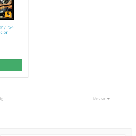
ony PS4
ición
ig.
Mostrar