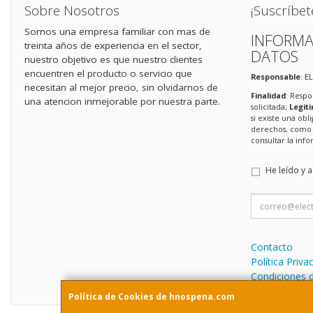
Sobre Nosotros
¡Suscríbet
Somos una empresa familiar con mas de
INFORMA
treinta años de experiencia en el sector,
DATOS
nuestro objetivo es que nuestro clientes
encuentren el producto o servicio que
Responsable
: E
necesitan al mejor precio, sin olvidarnos de
Finalidad
: Respo
una atencion inmejorable por nuestra parte.
solicitada;
Legit
si existe una obl
derechos, como s
consultar la in
He leído y 
Contacto
Política Priva
Condiciones 
Política de Cookies de hnospena.com