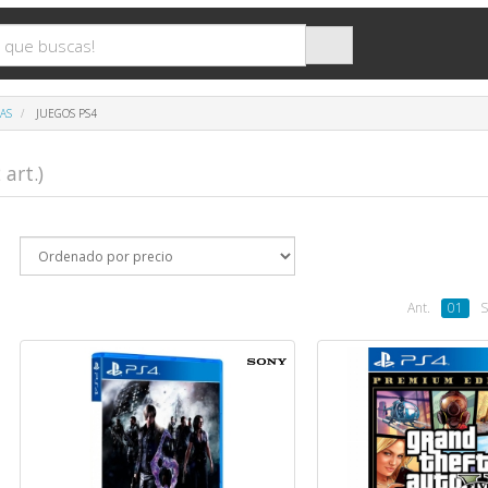
AS
JUEGOS PS4
 art.)
Ant.
01
S