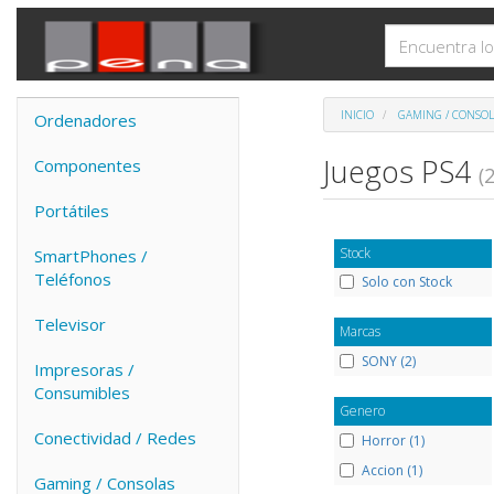
INICIO
GAMING / CONSOL
Ordenadores
Juegos PS4
Componentes
(2
Portátiles
Stock
SmartPhones /
Teléfonos
Solo con Stock
Televisor
Marcas
SONY (2)
Impresoras /
Consumibles
Genero
Conectividad / Redes
Horror (1)
Accion (1)
Gaming / Consolas