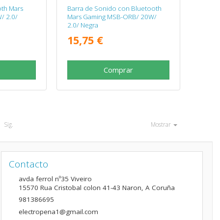
oth Mars
Barra de Sonido con Bluetooth
/ 2.0/
Mars Gaming MSB-ORB/ 20W/
2.0/ Negra
15,75 €
Comprar
Sig.
Mostrar
Contacto
avda ferrol nº35 Viveiro
15570
Rua Cristobal colon 41-43 Naron
,
A Coruña
981386695
electropena1@gmail.com