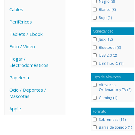
Negro (8)
Cables
Blanco (3)
Rojo (1)
Periféricos
Conectividad
Tablets / Ebook
Jack (12)
Foto / Video
Bluetooth (3)
USB 2.0 (2)
Hogar /
USB Tipo-C (1)
Electrodomésticos
Papelería
Tipo de Altavoces
Altavoces
Ocio / Deportes /
Ordenador y TV (2)
Mascotas
Gaming (1)
Apple
Formato
Sobremesa (11)
Barra de Sonido (1)