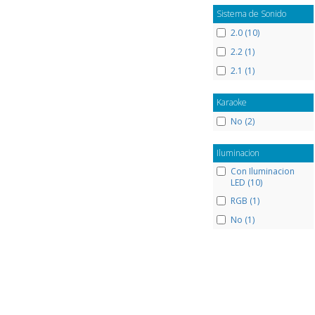
Sistema de Sonido
2.0 (10)
2.2 (1)
2.1 (1)
Karaoke
No (2)
Iluminacion
Con Iluminacion
LED (10)
RGB (1)
No (1)