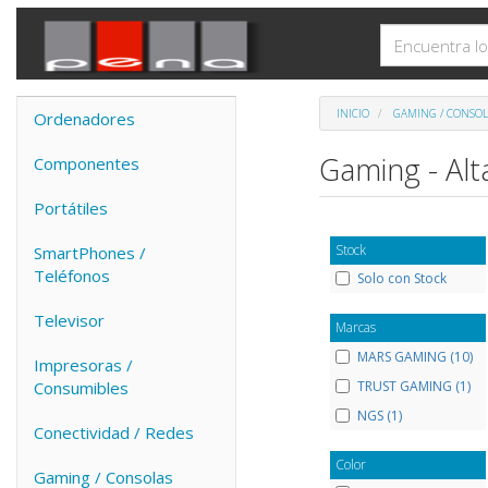
INICIO
GAMING / CONSOL
Ordenadores
Gaming - Al
Componentes
Portátiles
Stock
SmartPhones /
Teléfonos
Solo con Stock
Televisor
Marcas
MARS GAMING (10)
Impresoras /
TRUST GAMING (1)
Consumibles
NGS (1)
Conectividad / Redes
Color
Gaming / Consolas