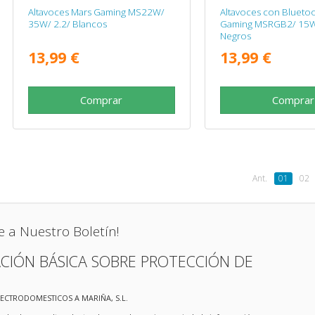
Altavoces Mars Gaming MS22W/
Altavoces con Blueto
35W/ 2.2/ Blancos
Gaming MSRGB2/ 15W
Negros
13,99 €
13,99 €
Comprar
Comprar
Ant.
01
02
e a Nuestro Boletín!
CIÓN BÁSICA SOBRE PROTECCIÓN DE
LECTRODOMESTICOS A MARIÑA, S.L.