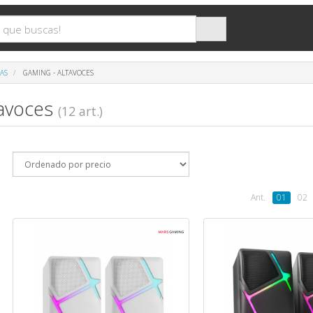
AS
GAMING - ALTAVOCES
tavoces
(12 art.)
Ant.
01
02