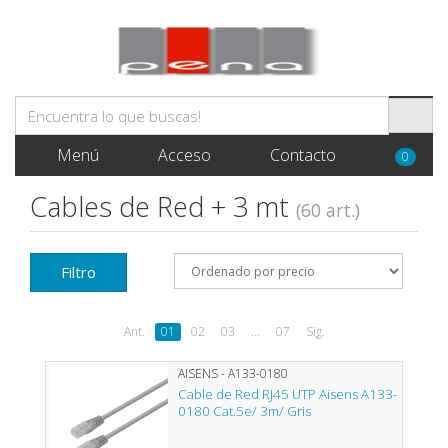
Menú
Acceso
Contacto
0
Cables de Red + 3 mt
(60 art.)
Filtro
Ant.
01
02
03
...
07
Sig.
AISENS - A133-0180
Cable de Red RJ45 UTP Aisens A133-
0180 Cat.5e/ 3m/ Gris