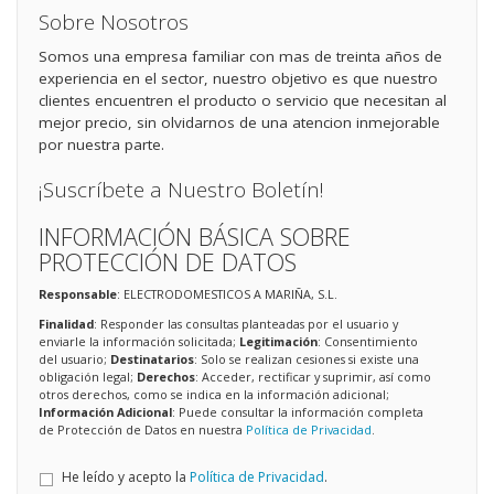
Sobre Nosotros
Somos una empresa familiar con mas de treinta años de
experiencia en el sector, nuestro objetivo es que nuestro
clientes encuentren el producto o servicio que necesitan al
mejor precio, sin olvidarnos de una atencion inmejorable
por nuestra parte.
¡Suscríbete a Nuestro Boletín!
INFORMACIÓN BÁSICA SOBRE
PROTECCIÓN DE DATOS
Responsable
: ELECTRODOMESTICOS A MARIÑA, S.L.
Finalidad
: Responder las consultas planteadas por el usuario y
enviarle la información solicitada;
Legitimación
: Consentimiento
del usuario;
Destinatarios
: Solo se realizan cesiones si existe una
obligación legal;
Derechos
: Acceder, rectificar y suprimir, así como
otros derechos, como se indica en la información adicional;
Información Adicional
: Puede consultar la información completa
de Protección de Datos en nuestra
Política de Privacidad
.
He leído y acepto la
Política de Privacidad
.