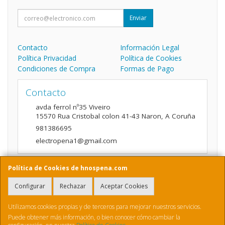
Enviar
Contacto
Información Legal
Política Privacidad
Política de Cookies
Condiciones de Compra
Formas de Pago
Contacto
avda ferrol nº35 Viveiro
15570
Rua Cristobal colon 41-43 Naron
,
A Coruña
981386695
electropena1@gmail.com
Política de Cookies de hnospena.com
Horario
Configurar
Rechazar
Aceptar Cookies
9:00 a 14:00 y de 16:00 A 20:00
Utilizamos cookies propias y de terceros para mejorar nuestros servicios.
Puede obtener más información, o bien conocer cómo cambiar la