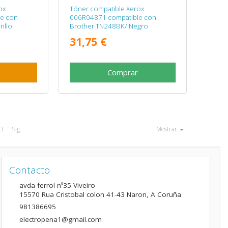
ox
Tóner compatible Xerox
e con
006R04871 compatible con
illo
Brother TN248BK/ Negro
31,75 €
Comprar
3
Sig.
Mostrar
Contacto
avda ferrol nº35 Viveiro
15570
Rua Cristobal colon 41-43 Naron
,
A Coruña
981386695
electropena1@gmail.com