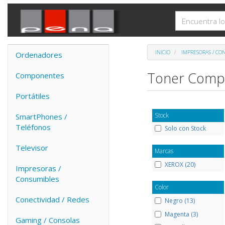
INICIO
IMPRESORAS / CO
Ordenadores
Toner Compa
Componentes
Portátiles
Stock
SmartPhones /
Teléfonos
Solo con Stock
Televisor
Marcas
XEROX (20)
Impresoras /
Consumibles
Color
Conectividad / Redes
Negro (13)
Magenta (3)
Gaming / Consolas