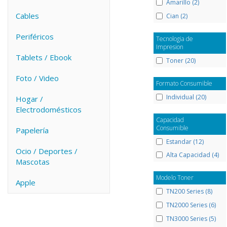
Amarillo (2)
Cables
Cian (2)
Periféricos
Tecnologia de
Impresion
Tablets / Ebook
Toner (20)
Foto / Video
Formato Consumible
Individual (20)
Hogar /
Electrodomésticos
Capacidad
Consumible
Papelería
Estandar (12)
Ocio / Deportes /
Alta Capacidad (4)
Mascotas
Modelo Toner
Apple
TN200 Series (8)
TN2000 Series (6)
TN3000 Series (5)