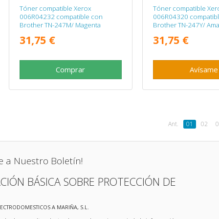
Tóner compatible Xerox
Tóner compatible Xer
006R04232 compatible con
006R04320 compatibl
Brother TN-247M/ Magenta
Brother TN-247Y/ Amar
31,75 €
31,75 €
Comprar
Avísame
Ant.
01
02
0
e a Nuestro Boletín!
CIÓN BÁSICA SOBRE PROTECCIÓN DE
LECTRODOMESTICOS A MARIÑA, S.L.