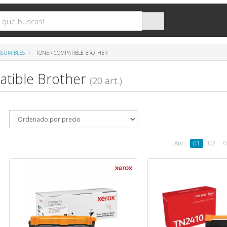
NSUMIBLES
TONER COMPATIBLE BROTHER
tible Brother
(20 art.)
Ant.
01
02
0