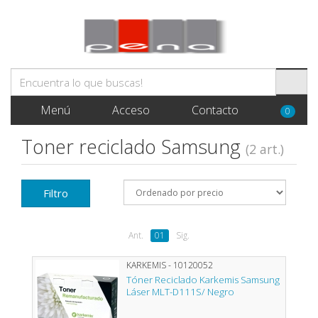
Menú
Acceso
Contacto
0
Toner reciclado Samsung
(2 art.)
Filtro
Ant.
01
Sig.
KARKEMIS - 10120052
Tóner Reciclado Karkemis Samsung
Láser MLT-D111S/ Negro