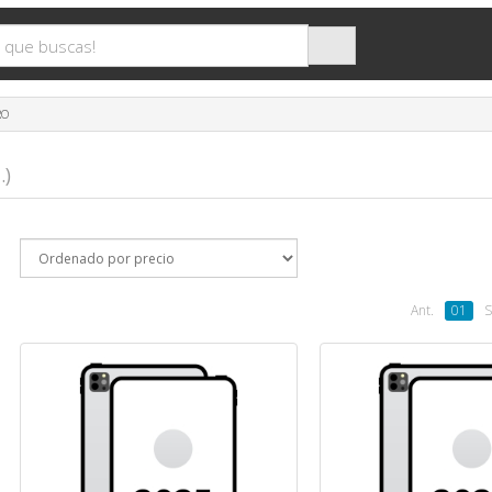
RO
.)
Ant.
01
S