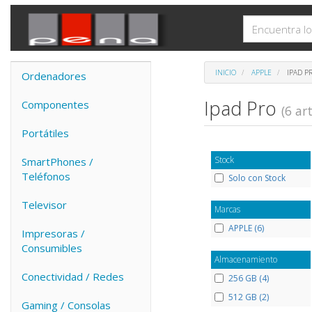
INICIO
APPLE
IPAD P
Ordenadores
Ipad Pro
Componentes
(6 art
Portátiles
Stock
SmartPhones /
Teléfonos
Solo con Stock
Televisor
Marcas
APPLE (6)
Impresoras /
Consumibles
Almacenamiento
Conectividad / Redes
256 GB (4)
512 GB (2)
Gaming / Consolas