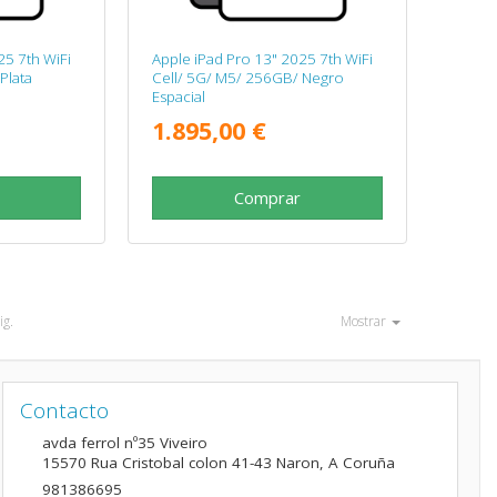
25 7th WiFi
Apple iPad Pro 13" 2025 7th WiFi
Plata
Cell/ 5G/ M5/ 256GB/ Negro
Espacial
1.895,00 €
Comprar
ig.
Mostrar
Contacto
avda ferrol nº35 Viveiro
15570
Rua Cristobal colon 41-43 Naron
,
A Coruña
981386695