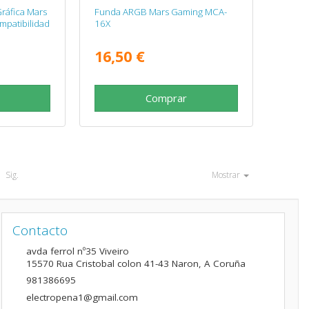
ráfica Mars
Funda ARGB Mars Gaming MCA-
patibilidad
16X
16,50 €
Comprar
Sig.
Mostrar
Contacto
avda ferrol nº35 Viveiro
15570
Rua Cristobal colon 41-43 Naron
,
A Coruña
981386695
electropena1@gmail.com