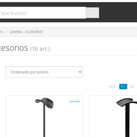
AS
GAMING - ACCESORIOS
cesorios
(18 art.)
Ant.
01
02