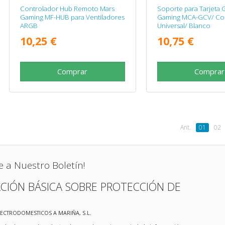
Controlador Hub Remoto Mars
Soporte para Tarjeta G
Gaming MF-HUB para Ventiladores
Gaming MCA-GCV/ Com
ARGB
Universal/ Blanco
10,25 €
10,75 €
Comprar
Comprar
Ant.
01
02
e a Nuestro Boletín!
CIÓN BÁSICA SOBRE PROTECCIÓN DE
LECTRODOMESTICOS A MARIÑA, S.L.