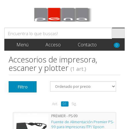
Menú
Acceso
Contacto
0
Accesorios de impresora,
escaner y plotter
(1 art.)
Filtro
Ant.
01
Sig.
PREMIER - PS-99
Fuente de Alimentación Premier PS-
99 para Impresoras ITP/ Epson