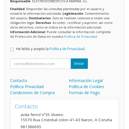
Responsable
: ELECTRODOMESTICOS A MARIÑA, S.L.
Finalidad
: Responder las consultas planteadas por el usuario y
enviarle la información solicitada;
Legitimación
: Consentimiento
del usuario;
Destinatarios
: Solo se realizan cesiones si existe una
obligación legal;
Derechos
: Acceder, rectificar y suprimir, así como
otros derechos, como se indica en la información adicional;
Información Adicional
: Puede consultar la información completa
de Protección de Datos en nuestra
Política de Privacidad
.
He leído y acepto la
Política de Privacidad
.
Enviar
Contacto
Información Legal
Política Privacidad
Política de Cookies
Condiciones de Compra
Formas de Pago
Contacto
avda ferrol nº35 Viveiro
15570
Rua Cristobal colon 41-43 Naron
,
A Coruña
981386695