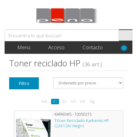
Menú
Acceso
Contacto
0
Toner reciclado HP
(36 art.)
Filtro
Ant.
01
02
03
04
Sig.
KARKEMIS - 10050215
Tóner Reciclado Karkemis HP
Q2612A/ Negro