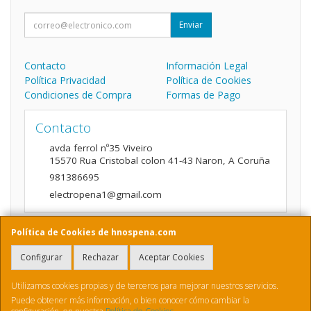
Enviar
Contacto
Información Legal
Política Privacidad
Política de Cookies
Condiciones de Compra
Formas de Pago
Contacto
avda ferrol nº35 Viveiro
15570
Rua Cristobal colon 41-43 Naron
,
A Coruña
981386695
electropena1@gmail.com
Política de Cookies de hnospena.com
Horario
Configurar
Rechazar
Aceptar Cookies
9:00 a 14:00 y de 16:00 A 20:00
Utilizamos cookies propias y de terceros para mejorar nuestros servicios.
Puede obtener más información, o bien conocer cómo cambiar la