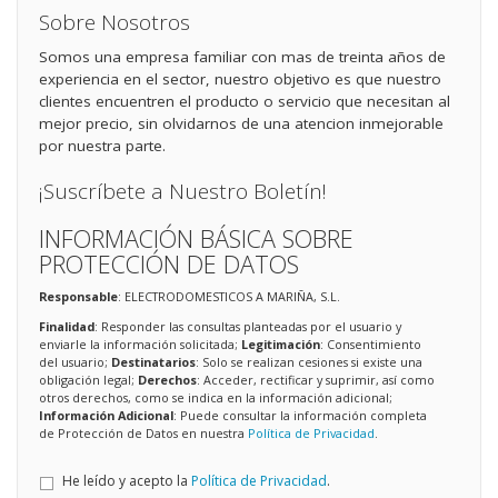
Sobre Nosotros
Somos una empresa familiar con mas de treinta años de
experiencia en el sector, nuestro objetivo es que nuestro
clientes encuentren el producto o servicio que necesitan al
mejor precio, sin olvidarnos de una atencion inmejorable
por nuestra parte.
¡Suscríbete a Nuestro Boletín!
INFORMACIÓN BÁSICA SOBRE
PROTECCIÓN DE DATOS
Responsable
: ELECTRODOMESTICOS A MARIÑA, S.L.
Finalidad
: Responder las consultas planteadas por el usuario y
enviarle la información solicitada;
Legitimación
: Consentimiento
del usuario;
Destinatarios
: Solo se realizan cesiones si existe una
obligación legal;
Derechos
: Acceder, rectificar y suprimir, así como
otros derechos, como se indica en la información adicional;
Información Adicional
: Puede consultar la información completa
de Protección de Datos en nuestra
Política de Privacidad
.
He leído y acepto la
Política de Privacidad
.