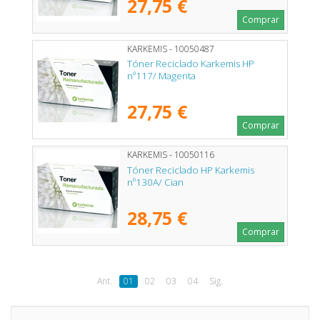
27,75 €
Comprar
KARKEMIS - 10050487
Tóner Reciclado Karkemis HP
nº117/ Magenta
27,75 €
Comprar
KARKEMIS - 10050116
Tóner Reciclado HP Karkemis
nº130A/ Cian
28,75 €
Comprar
Ant.
01
02
03
04
Sig.