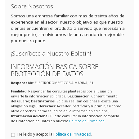
Sobre Nosotros
Somos una empresa familiar con mas de treinta años de
experiencia en el sector, nuestro objetivo es que nuestro
clientes encuentren el producto o servicio que necesitan al
mejor precio, sin olvidarnos de una atencion inmejorable
por nuestra parte.
¡Suscríbete a Nuestro Boletín!
INFORMACIÓN BÁSICA SOBRE
PROTECCIÓN DE DATOS
Responsable
: ELECTRODOMESTICOS A MARIÑA, S.L.
Finalidad
: Responder las consultas planteadas por el usuario y
enviarle la información solicitada;
Legitimación
: Consentimiento
del usuario;
Destinatarios
: Solo se realizan cesiones si existe una
obligación legal;
Derechos
: Acceder, rectificar y suprimir, así como
otros derechos, como se indica en la información adicional;
Información Adicional
: Puede consultar la información completa
de Protección de Datos en nuestra
Política de Privacidad
.
He leído y acepto la
Política de Privacidad
.