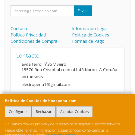
Enviar
Contacto
Información Legal
Política Privacidad
Política de Cookies
Condiciones de Compra
Formas de Pago
Contacto
avda ferrol nº35 Viveiro
15570
Rua Cristobal colon 41-43 Naron
,
A Coruña
981386695
electropena1@gmail.com
Política de Cookies de hnospena.com
Horario
Configurar
Rechazar
Aceptar Cookies
9:00 a 14:00 y de 16:00 A 20:00
Utilizamos cookies propias y de terceros para mejorar nuestros servicios.
Puede obtener más información, o bien conocer cómo cambiar la