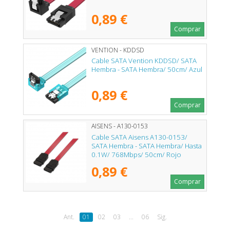
0,89 €
Comprar
VENTION - KDDSD
Cable SATA Vention KDDSD/ SATA
Hembra - SATA Hembra/ 50cm/ Azul
0,89 €
Comprar
AISENS - A130-0153
Cable SATA Aisens A130-0153/
SATA Hembra - SATA Hembra/ Hasta
0.1W/ 768Mbps/ 50cm/ Rojo
0,89 €
Comprar
Ant.
01
02
03
...
06
Sig.