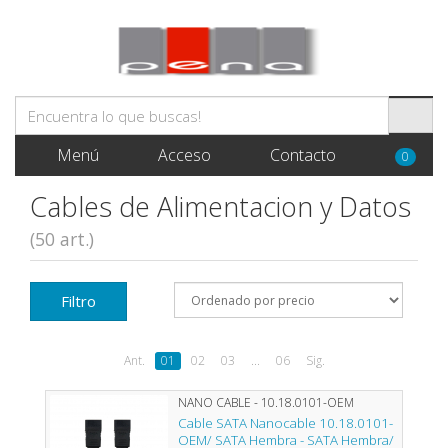
Menú
Acceso
Contacto
0
Cables de Alimentacion y Datos
(50 art.)
Filtro
Ant.
01
02
03
...
06
Sig.
NANO CABLE - 10.18.0101-OEM
Cable SATA Nanocable 10.18.0101-
OEM/ SATA Hembra - SATA Hembra/