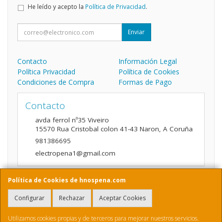
He leído y acepto la
Política de Privacidad
.
Enviar
Contacto
Información Legal
Política Privacidad
Política de Cookies
Condiciones de Compra
Formas de Pago
Contacto
avda ferrol nº35 Viveiro
15570
Rua Cristobal colon 41-43 Naron
,
A Coruña
981386695
electropena1@gmail.com
Política de Cookies de hnospena.com
Horario
Configurar
Rechazar
Aceptar Cookies
9:00 a 14:00 y de 16:00 A 20:00
Utilizamos cookies propias y de terceros para mejorar nuestros servicios.