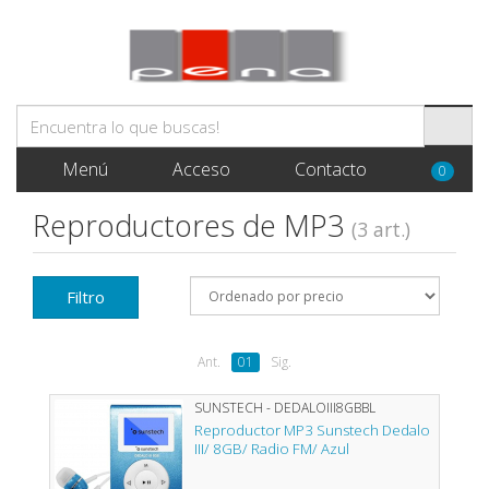
Menú
Acceso
Contacto
0
Reproductores de MP3
(3 art.)
Filtro
Ant.
01
Sig.
SUNSTECH - DEDALOIII8GBBL
Reproductor MP3 Sunstech Dedalo
III/ 8GB/ Radio FM/ Azul