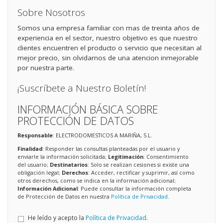
Sobre Nosotros
Somos una empresa familiar con mas de treinta años de
experiencia en el sector, nuestro objetivo es que nuestro
clientes encuentren el producto o servicio que necesitan al
mejor precio, sin olvidarnos de una atencion inmejorable
por nuestra parte.
¡Suscríbete a Nuestro Boletín!
INFORMACIÓN BÁSICA SOBRE
PROTECCIÓN DE DATOS
Responsable
: ELECTRODOMESTICOS A MARIÑA, S.L.
Finalidad
: Responder las consultas planteadas por el usuario y
enviarle la información solicitada;
Legitimación
: Consentimiento
del usuario;
Destinatarios
: Solo se realizan cesiones si existe una
obligación legal;
Derechos
: Acceder, rectificar y suprimir, así como
otros derechos, como se indica en la información adicional;
Información Adicional
: Puede consultar la información completa
de Protección de Datos en nuestra
Política de Privacidad
.
He leído y acepto la
Política de Privacidad
.