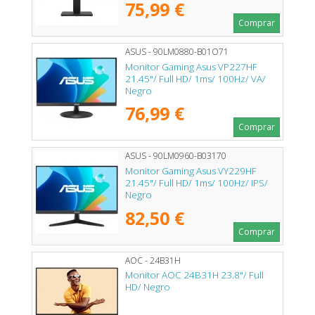
75,99 €
Comprar
ASUS - 90LM0880-B01O71
Monitor Gaming Asus VP227HF
21.45"/ Full HD/ 1ms/ 100Hz/ VA/
Negro
76,99 €
Comprar
ASUS - 90LM0960-B03170
Monitor Gaming Asus VY229HF
21.45"/ Full HD/ 1ms/ 100Hz/ IPS/
Negro
82,50 €
Comprar
AOC - 24B31H
Monitor AOC 24B31H 23.8"/ Full
HD/ Negro