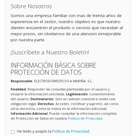
Sobre Nosotros
Somos una empresa familiar con mas de treinta años de
experiencia en el sector, nuestro objetivo es que nuestro
clientes encuentren el producto o servicio que necesitan al
mejor precio, sin olvidarnos de una atencion inmejorable
por nuestra parte.
¡Suscríbete a Nuestro Boletín!
INFORMACIÓN BÁSICA SOBRE
PROTECCIÓN DE DATOS
Responsable
: ELECTRODOMESTICOS A MARIÑA, S.L.
Finalidad
: Responder las consultas planteadas por el usuario y
enviarle la información solicitada;
Legitimación
: Consentimiento
del usuario;
Destinatarios
: Solo se realizan cesiones si existe una
obligación legal;
Derechos
: Acceder, rectificar y suprimir, así como
otros derechos, como se indica en la información adicional;
Información Adicional
: Puede consultar la información completa
de Protección de Datos en nuestra
Política de Privacidad
.
He leído y acepto la
Política de Privacidad
.