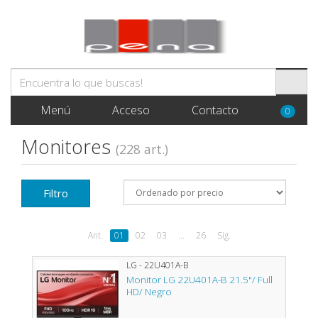
Menú
Acceso
Contacto
0
Monitores
(228 art.)
Filtro
Ant.
01
02
03
...
26
Sig.
LG - 22U401A-B
Monitor LG 22U401A-B 21.5"/ Full
HD/ Negro