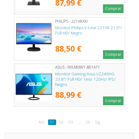
87,99 €
Comprar
PHILIPS - 221V8/00
Monitor Philips V-Line 221V8 21.5"/
Full HD/ Negro
88,50 €
Comprar
ASUS - 90LM0BV1-B01A71
Monitor Gaming Asus VZ249HG
23.8"/ Full HD/ 1ms/ 120Hz/ IPS/
Negro
88,99 €
Comprar
Ant.
01
02
03
...
26
Sig.