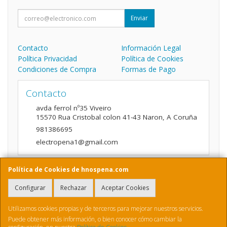
Enviar
Contacto
Información Legal
Política Privacidad
Política de Cookies
Condiciones de Compra
Formas de Pago
Contacto
avda ferrol nº35 Viveiro
15570
Rua Cristobal colon 41-43 Naron
,
A Coruña
981386695
electropena1@gmail.com
Política de Cookies de hnospena.com
Horario
Configurar
Rechazar
Aceptar Cookies
9:00 a 14:00 y de 16:00 A 20:00
Utilizamos cookies propias y de terceros para mejorar nuestros servicios.
Puede obtener más información, o bien conocer cómo cambiar la