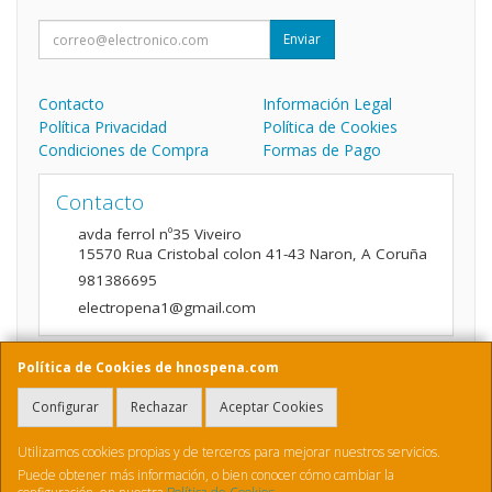
Enviar
Contacto
Información Legal
Política Privacidad
Política de Cookies
Condiciones de Compra
Formas de Pago
Contacto
avda ferrol nº35 Viveiro
15570
Rua Cristobal colon 41-43 Naron
,
A Coruña
981386695
electropena1@gmail.com
Política de Cookies de hnospena.com
Horario
Configurar
Rechazar
Aceptar Cookies
9:00 a 14:00 y de 16:00 A 20:00
Utilizamos cookies propias y de terceros para mejorar nuestros servicios.
Puede obtener más información, o bien conocer cómo cambiar la