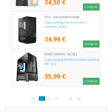
34,50 €
Comprar
NOX - NXHUMMERVSNBK
Caja Gaming Semitorre Nox
Hummer Vision
34,99 €
Comprar
MARS GAMING - MCSE2
Caja Gaming Miniitorre Mars Gaming
MC-SE2
35,99 €
Comprar
Ant.
01
02
03
...
08
Sig.