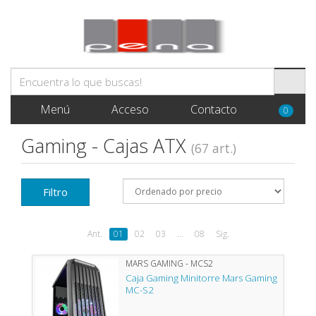
Menú
Acceso
Contacto
0
Gaming - Cajas ATX
(67 art.)
Filtro
Ant.
01
02
03
...
08
Sig.
MARS GAMING - MCS2
Caja Gaming Minitorre Mars Gaming
MC-S2