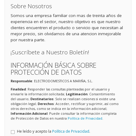
Sobre Nosotros
Somos una empresa familiar con mas de treinta años de
experiencia en el sector, nuestro objetivo es que nuestro
clientes encuentren el producto o servicio que necesitan al
mejor precio, sin olvidarnos de una atencion inmejorable
por nuestra parte.
¡Suscríbete a Nuestro Boletín!
INFORMACIÓN BÁSICA SOBRE
PROTECCIÓN DE DATOS
Responsable
: ELECTRODOMESTICOS A MARIÑA, S.L.
Finalidad
: Responder las consultas planteadas por el usuario y
enviarle la información solicitada;
Legitimación
: Consentimiento
del usuario;
Destinatarios
: Solo se realizan cesiones si existe una
obligación legal;
Derechos
: Acceder, rectificar y suprimir, así como
otros derechos, como se indica en la información adicional;
Información Adicional
: Puede consultar la información completa
de Protección de Datos en nuestra
Política de Privacidad
.
He leído y acepto la
Política de Privacidad
.