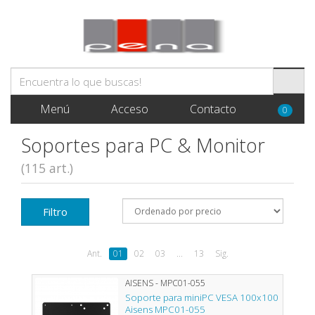
Menú
Acceso
Contacto
0
Soportes para PC & Monitor
(115 art.)
Filtro
Ant.
01
02
03
...
13
Sig.
AISENS - MPC01-055
Soporte para miniPC VESA 100x100
Aisens MPC01-055