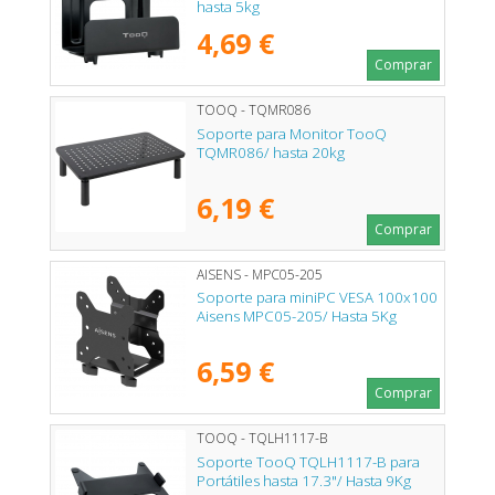
hasta 5kg
4,69 €
Comprar
TOOQ - TQMR086
Soporte para Monitor TooQ
TQMR086/ hasta 20kg
6,19 €
Comprar
AISENS - MPC05-205
Soporte para miniPC VESA 100x100
Aisens MPC05-205/ Hasta 5Kg
6,59 €
Comprar
TOOQ - TQLH1117-B
Soporte TooQ TQLH1117-B para
Portátiles hasta 17.3"/ Hasta 9Kg