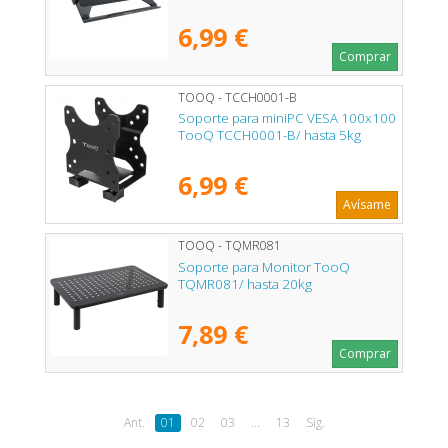
6,99 €
Comprar
TOOQ - TCCH0001-B
Soporte para miniPC VESA 100x100
TooQ TCCH0001-B/ hasta 5kg
6,99 €
Avísame
TOOQ - TQMR081
Soporte para Monitor TooQ
TQMR081/ hasta 20kg
7,89 €
Comprar
Ant.
01
02
03
...
13
Sig.