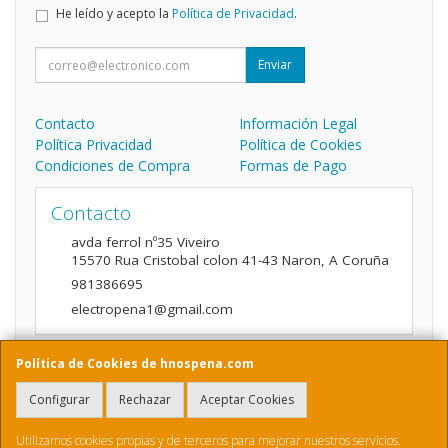
He leído y acepto la
Política de Privacidad
.
Enviar
Contacto
Información Legal
Política Privacidad
Política de Cookies
Condiciones de Compra
Formas de Pago
Contacto
avda ferrol nº35 Viveiro
15570
Rua Cristobal colon 41-43 Naron
,
A Coruña
981386695
electropena1@gmail.com
Política de Cookies de hnospena.com
Horario
Configurar
Rechazar
Aceptar Cookies
9:00 a 14:00 y de 16:00 A 20:00
Utilizamos cookies propias y de terceros para mejorar nuestros servicios.