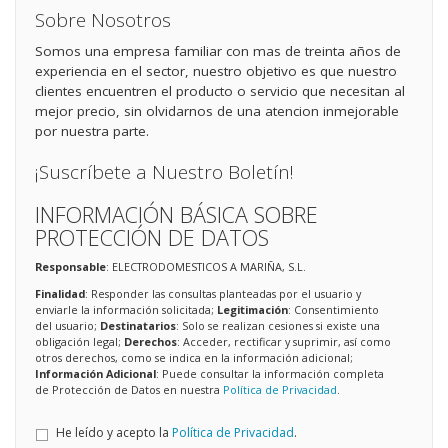
Sobre Nosotros
Somos una empresa familiar con mas de treinta años de
experiencia en el sector, nuestro objetivo es que nuestro
clientes encuentren el producto o servicio que necesitan al
mejor precio, sin olvidarnos de una atencion inmejorable
por nuestra parte.
¡Suscríbete a Nuestro Boletín!
INFORMACIÓN BÁSICA SOBRE
PROTECCIÓN DE DATOS
Responsable
: ELECTRODOMESTICOS A MARIÑA, S.L.
Finalidad
: Responder las consultas planteadas por el usuario y
enviarle la información solicitada;
Legitimación
: Consentimiento
del usuario;
Destinatarios
: Solo se realizan cesiones si existe una
obligación legal;
Derechos
: Acceder, rectificar y suprimir, así como
otros derechos, como se indica en la información adicional;
Información Adicional
: Puede consultar la información completa
de Protección de Datos en nuestra
Política de Privacidad
.
He leído y acepto la
Política de Privacidad
.