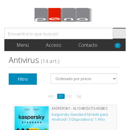
Menú
Acceso
Contacto
0
Antivirus
(14 art.)
Filtro
Ant.
01
02
Sig.
KASPERSKY - KL1048S5CFS-MSBES
Kaspersky Standard Mobile para
Android/ 3 Dispositivos/ 1 Año