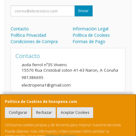
Enviar
Contacto
Información Legal
Política Privacidad
Política de Cookies
Condiciones de Compra
Formas de Pago
Contacto
avda ferrol nº35 Viveiro
15570
Rua Cristobal colon 41-43 Naron
,
A Coruña
981386695
electropena1@gmail.com
Política de Cookies de hnospena.com
Horario
Configurar
Rechazar
Aceptar Cookies
9:00 a 14:00 y de 16:00 A 20:00
Utilizamos cookies propias y de terceros para mejorar nuestros servicios.
Puede obtener más información, o bien conocer cómo cambiar la