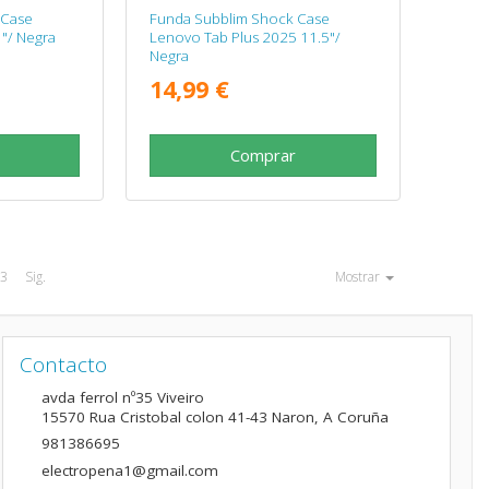
 Case
Funda Subblim Shock Case
"/ Negra
Lenovo Tab Plus 2025 11.5"/
Negra
14,99 €
Comprar
3
Sig.
Mostrar
Contacto
avda ferrol nº35 Viveiro
15570
Rua Cristobal colon 41-43 Naron
,
A Coruña
981386695
electropena1@gmail.com