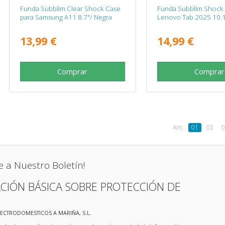
Funda Subblim Clear Shock Case
Funda Subblim Shock
para Samsung A11 8.7"/ Negra
Lenovo Tab 2025 10.1
13,99 €
14,99 €
Comprar
Comprar
Ant.
01
02
0
e a Nuestro Boletín!
CIÓN BÁSICA SOBRE PROTECCIÓN DE
LECTRODOMESTICOS A MARIÑA, S.L.