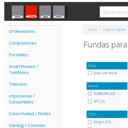
INICIO
TABLETS / EBOOK
Ordenadores
Fundas para
Componentes
Portátiles
Stock
SmartPhones /
Teléfonos
Solo con Stock
Televisor
Marcas
SUBBLIM (23)
Impresoras /
SPC (2)
Consumibles
Conectividad / Redes
Color
Negro (15)
Gaming / Consolas