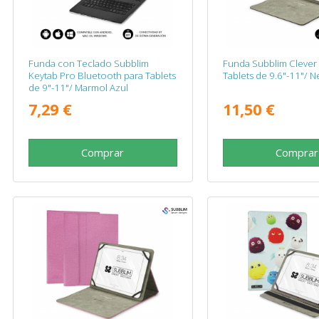
Funda con Teclado Subblim
Funda Subblim Clever
Keytab Pro Bluetooth para Tablets
Tablets de 9.6"-11"/ N
de 9"-11"/ Marmol Azul
7,29 €
11,50 €
Comprar
Comprar