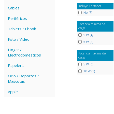
Incluye Cargador
Cables
No (7)
Periféricos
Potencia mínima de
carga
Tablets / Ebook
5 W (4)
Foto / Video
5 W (3)
Hogar /
Potencia máxima de
Electrodomésticos
carga
5 W (6)
Papelería
10 W (1)
Ocio / Deportes /
Mascotas
Apple