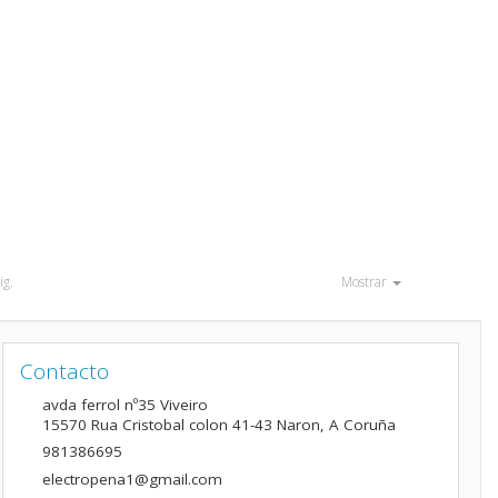
ig.
Mostrar
Contacto
avda ferrol nº35 Viveiro
15570
Rua Cristobal colon 41-43 Naron
,
A Coruña
981386695
electropena1@gmail.com