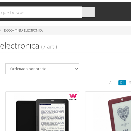
E-BOOK TINTA ELECTRONICA
 electronica
(7 art.)
Ant.
01
S