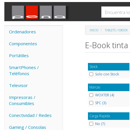
INICIO
TABLETS / EBOOK
Ordenadores
E-Book tinta
Componentes
Portátiles
Stock
SmartPhones /
Teléfonos
Solo con Stock
Televisor
Marcas
WOXTER (4)
Impresoras /
SPC (3)
Consumibles
Conectividad / Redes
Carga Rapida
No (7)
Gaming / Consolas