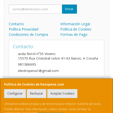
Enviar
Contacto
Información Legal
Política Privacidad
Política de Cookies
Condiciones de Compra
Formas de Pago
Contacto
avda ferrol nº35 Viveiro
15570
Rua Cristobal colon 41-43 Naron
,
A Coruña
981386695
electropena1@gmail.com
Política de Cookies de hnospena.com
Horario
Configurar
Rechazar
Aceptar Cookies
9:00 a 14:00 y de 16:00 A 20:00
Utilizamos cookies propias y de terceros para mejorar nuestros servicios.
Puede obtener más información, o bien conocer cómo cambiar la