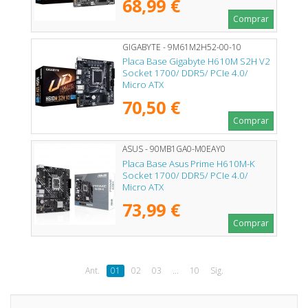
68,99 €
Comprar
GIGABYTE - 9M61M2H52-00-10
Placa Base Gigabyte H610M S2H V2
Socket 1700/ DDR5/ PCIe 4.0/
Micro ATX
70,50 €
Comprar
ASUS - 90MB1GA0-M0EAY0
Placa Base Asus Prime H610M-K
Socket 1700/ DDR5/ PCIe 4.0/
Micro ATX
73,99 €
Comprar
Ant.
01
02
03
...
10
Sig.