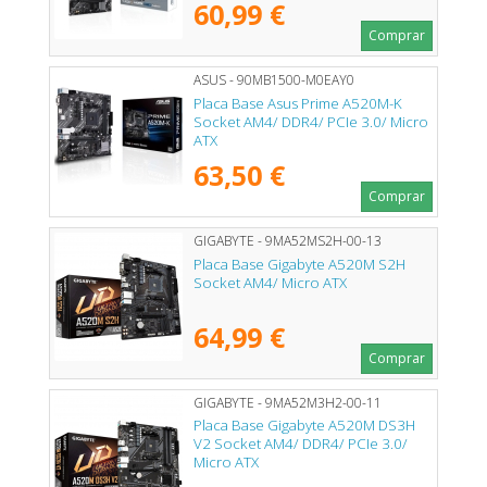
60,99 €
Comprar
ASUS - 90MB1500-M0EAY0
Placa Base Asus Prime A520M-K
Socket AM4/ DDR4/ PCIe 3.0/ Micro
ATX
63,50 €
Comprar
GIGABYTE - 9MA52MS2H-00-13
Placa Base Gigabyte A520M S2H
Socket AM4/ Micro ATX
64,99 €
Comprar
GIGABYTE - 9MA52M3H2-00-11
Placa Base Gigabyte A520M DS3H
V2 Socket AM4/ DDR4/ PCIe 3.0/
Micro ATX