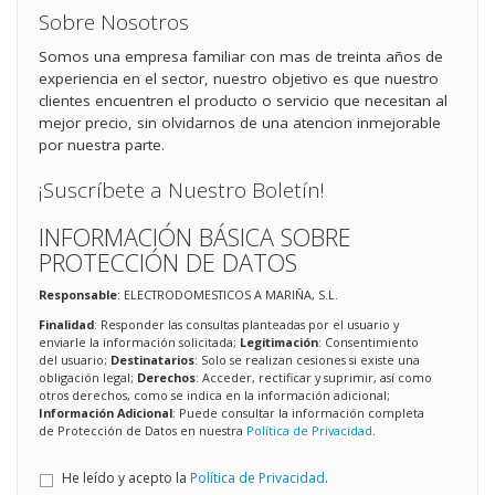
Sobre Nosotros
Somos una empresa familiar con mas de treinta años de
experiencia en el sector, nuestro objetivo es que nuestro
clientes encuentren el producto o servicio que necesitan al
mejor precio, sin olvidarnos de una atencion inmejorable
por nuestra parte.
¡Suscríbete a Nuestro Boletín!
INFORMACIÓN BÁSICA SOBRE
PROTECCIÓN DE DATOS
Responsable
: ELECTRODOMESTICOS A MARIÑA, S.L.
Finalidad
: Responder las consultas planteadas por el usuario y
enviarle la información solicitada;
Legitimación
: Consentimiento
del usuario;
Destinatarios
: Solo se realizan cesiones si existe una
obligación legal;
Derechos
: Acceder, rectificar y suprimir, así como
otros derechos, como se indica en la información adicional;
Información Adicional
: Puede consultar la información completa
de Protección de Datos en nuestra
Política de Privacidad
.
He leído y acepto la
Política de Privacidad
.