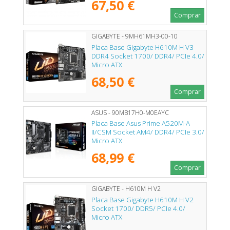
67,50 €
Comprar
GIGABYTE - 9MH61MH3-00-10
Placa Base Gigabyte H610M H V3
DDR4 Socket 1700/ DDR4/ PCIe 4.0/
Micro ATX
68,50 €
Comprar
ASUS - 90MB17H0-M0EAYC
Placa Base Asus Prime A520M-A
II/CSM Socket AM4/ DDR4/ PCIe 3.0/
Micro ATX
68,99 €
Comprar
GIGABYTE - H610M H V2
Placa Base Gigabyte H610M H V2
Socket 1700/ DDR5/ PCIe 4.0/
Micro ATX