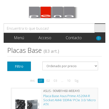
Menú
Acceso
Contacto
0
Placas Base
(83 art.)
Filtro
Ant.
01
02
03
...
10
Sig.
ASUS - 90MB1H60-M0EAY0
Placa Base Asus Prime A520M-R
Socket AM4/ DDR4/ PCIe 3.0/ Micro
ATX