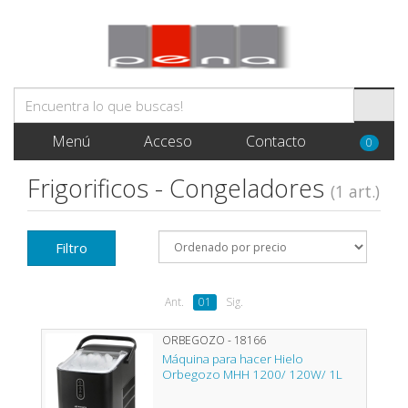
Menú
Acceso
Contacto
0
Frigorificos - Congeladores
(1 art.)
Filtro
Ant.
01
Sig.
ORBEGOZO - 18166
Máquina para hacer Hielo
Orbegozo MHH 1200/ 120W/ 1L