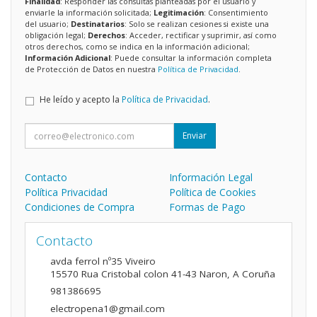
Finalidad
: Responder las consultas planteadas por el usuario y
enviarle la información solicitada;
Legitimación
: Consentimiento
del usuario;
Destinatarios
: Solo se realizan cesiones si existe una
obligación legal;
Derechos
: Acceder, rectificar y suprimir, así como
otros derechos, como se indica en la información adicional;
Información Adicional
: Puede consultar la información completa
de Protección de Datos en nuestra
Política de Privacidad
.
He leído y acepto la
Política de Privacidad
.
Enviar
Contacto
Información Legal
Política Privacidad
Política de Cookies
Condiciones de Compra
Formas de Pago
Contacto
avda ferrol nº35 Viveiro
15570
Rua Cristobal colon 41-43 Naron
,
A Coruña
981386695
electropena1@gmail.com