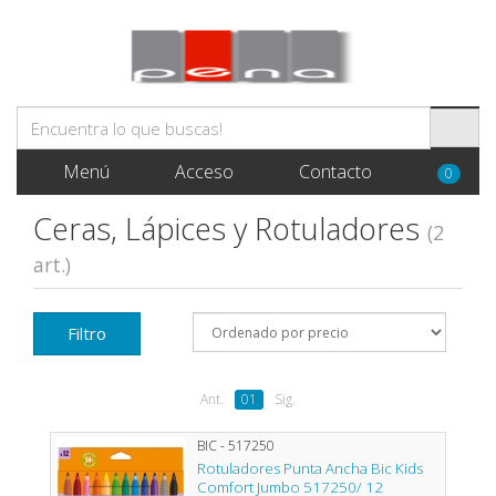
Menú
Acceso
Contacto
0
Ceras, Lápices y Rotuladores
(2
art.)
Filtro
Ant.
01
Sig.
BIC - 517250
Rotuladores Punta Ancha Bic Kids
Comfort Jumbo 517250/ 12