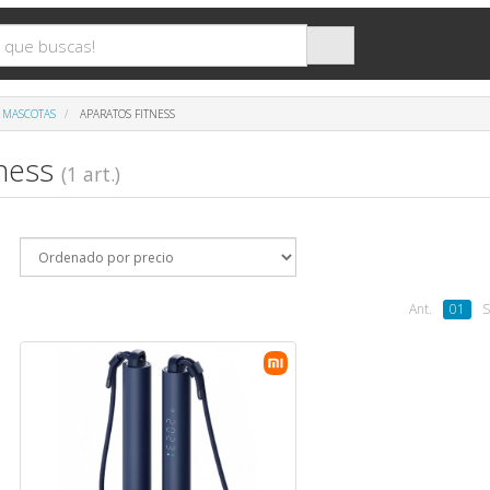
/ MASCOTAS
APARATOS FITNESS
tness
(1 art.)
Ant.
01
S