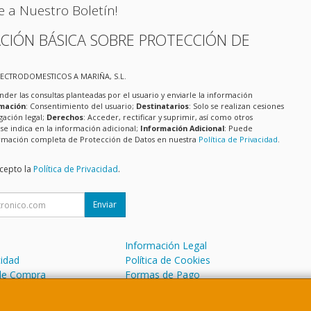
e a Nuestro Boletín!
CIÓN BÁSICA SOBRE PROTECCIÓN DE
LECTRODOMESTICOS A MARIÑA, S.L.
nder las consultas planteadas por el usuario y enviarle la información
imación
: Consentimiento del usuario;
Destinatarios
: Solo se realizan cesiones
igación legal;
Derechos
: Acceder, rectificar y suprimir, así como otros
e indica en la información adicional;
Información Adicional
: Puede
formación completa de Protección de Datos en nuestra
Política de Privacidad
.
acepto la
Política de Privacidad
.
Enviar
Información Legal
cidad
Política de Cookies
de Compra
Formas de Pago