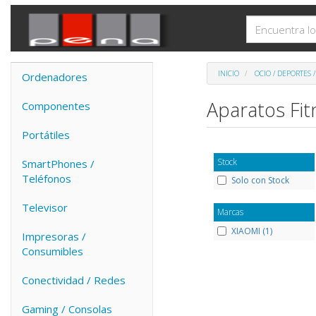
INICIO
OCIO / DEPORTES 
Ordenadores
Aparatos Fi
Componentes
Portátiles
Stock
SmartPhones /
Teléfonos
Solo con Stock
Televisor
Marcas
XIAOMI (1)
Impresoras /
Consumibles
Conectividad / Redes
Gaming / Consolas