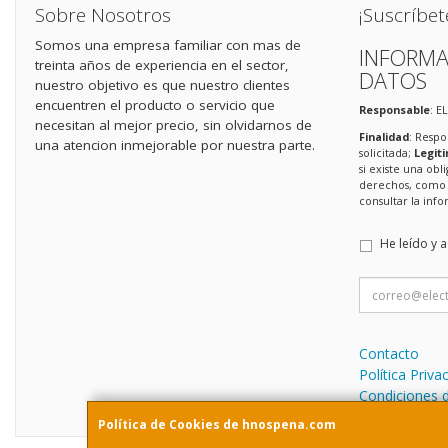
Sobre Nosotros
¡Suscríbet
Somos una empresa familiar con mas de
INFORMA
treinta años de experiencia en el sector,
DATOS
nuestro objetivo es que nuestro clientes
encuentren el producto o servicio que
Responsable
: E
necesitan al mejor precio, sin olvidarnos de
Finalidad
: Respo
una atencion inmejorable por nuestra parte.
solicitada;
Legit
si existe una obl
derechos, como s
consultar la in
He leído y 
Contacto
Política Priva
Condiciones 
Política de Cookies de hnospena.com