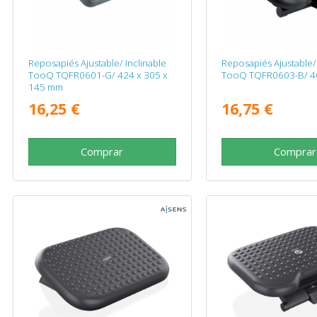
Reposapiés Ajustable/ Inclinable
Reposapiés Ajustable/ 
TooQ TQFR0601-G/ 424 x 305 x
TooQ TQFR0603-B/ 4
145 mm
16,25 €
16,75 €
Comprar
Comprar