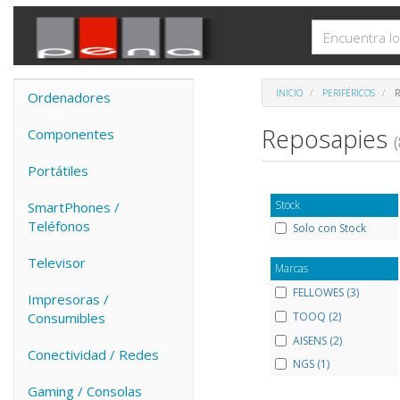
INICIO
PERIFÉRICOS
R
Ordenadores
Reposapies
Componentes
(
Portátiles
Stock
SmartPhones /
Teléfonos
Solo con Stock
Televisor
Marcas
FELLOWES (3)
Impresoras /
TOOQ (2)
Consumibles
AISENS (2)
Conectividad / Redes
NGS (1)
Gaming / Consolas