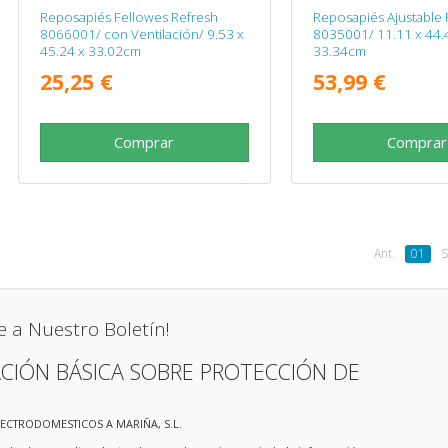
Reposapiés Fellowes Refresh
Reposapiés Ajustable 
8066001/ con Ventilación/ 9.53 x
8035001/ 11.11 x 44.
45.24 x 33.02cm
33.34cm
25,25 €
53,99 €
Comprar
Comprar
Ant.
01
S
e a Nuestro Boletín!
CIÓN BÁSICA SOBRE PROTECCIÓN DE
LECTRODOMESTICOS A MARIÑA, S.L.