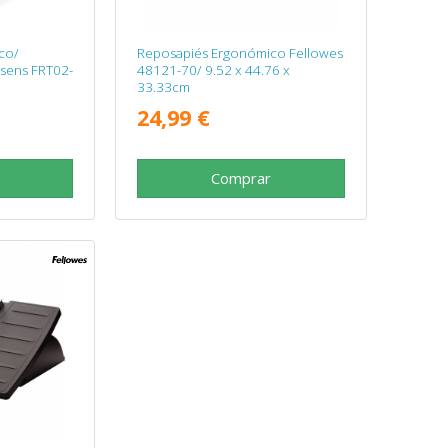
co/
Reposapiés Ergonómico Fellowes
Aisens FRT02-
48121-70/ 9.52 x 44.76 x
33.33cm
24,99 €
Comprar