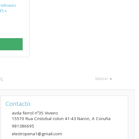
Fellowes
45 x
ig.
Mostrar
Contacto
avda ferrol nº35 Viveiro
15570
Rua Cristobal colon 41-43 Naron
,
A Coruña
981386695
electropena1@gmail.com