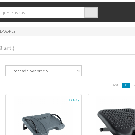
EPOSAPIES
8 art.)
Ant.
01
S