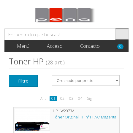
Menú
Acceso
Contacto
0
Toner HP
(28 art.)
Filtro
Ant.
01
02
03
04
Sig.
HP - W2073A
Tóner Original HP nº117A/ Magenta