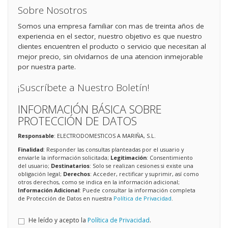
Sobre Nosotros
Somos una empresa familiar con mas de treinta años de
experiencia en el sector, nuestro objetivo es que nuestro
clientes encuentren el producto o servicio que necesitan al
mejor precio, sin olvidarnos de una atencion inmejorable
por nuestra parte.
¡Suscríbete a Nuestro Boletín!
INFORMACIÓN BÁSICA SOBRE
PROTECCIÓN DE DATOS
Responsable
: ELECTRODOMESTICOS A MARIÑA, S.L.
Finalidad
: Responder las consultas planteadas por el usuario y
enviarle la información solicitada;
Legitimación
: Consentimiento
del usuario;
Destinatarios
: Solo se realizan cesiones si existe una
obligación legal;
Derechos
: Acceder, rectificar y suprimir, así como
otros derechos, como se indica en la información adicional;
Información Adicional
: Puede consultar la información completa
de Protección de Datos en nuestra
Política de Privacidad
.
He leído y acepto la
Política de Privacidad
.