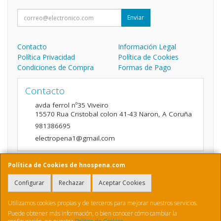
Enviar
Contacto
Información Legal
Política Privacidad
Política de Cookies
Condiciones de Compra
Formas de Pago
Contacto
avda ferrol nº35 Viveiro
15570
Rua Cristobal colon 41-43 Naron
,
A Coruña
981386695
electropena1@gmail.com
Política de Cookies de hnospena.com
Horario
Configurar
Rechazar
Aceptar Cookies
9:00 a 14:00 y de 16:00 A 20:00
Utilizamos cookies propias y de terceros para mejorar nuestros servicios.
Puede obtener más información, o bien conocer cómo cambiar la