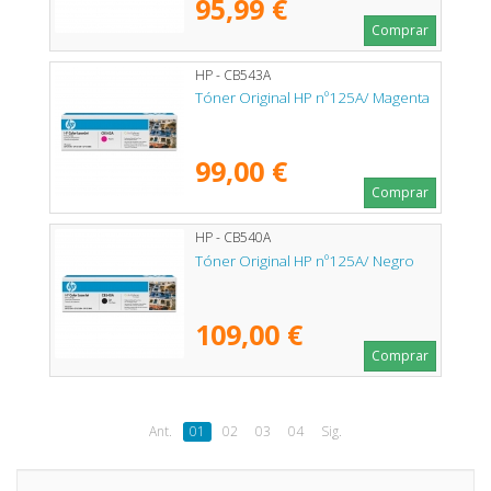
95,99 €
Comprar
HP - CB543A
Tóner Original HP nº125A/ Magenta
99,00 €
Comprar
HP - CB540A
Tóner Original HP nº125A/ Negro
109,00 €
Comprar
Ant.
01
02
03
04
Sig.