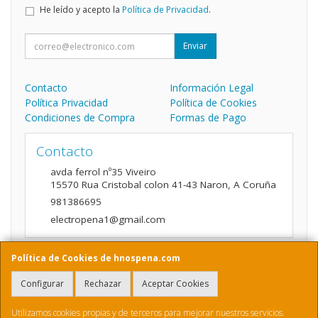
He leído y acepto la
Política de Privacidad
.
Enviar
Contacto
Información Legal
Política Privacidad
Política de Cookies
Condiciones de Compra
Formas de Pago
Contacto
avda ferrol nº35 Viveiro
15570
Rua Cristobal colon 41-43 Naron
,
A Coruña
981386695
electropena1@gmail.com
Política de Cookies de hnospena.com
Horario
Configurar
Rechazar
Aceptar Cookies
9:00 a 14:00 y de 16:00 A 20:00
Utilizamos cookies propias y de terceros para mejorar nuestros servicios.