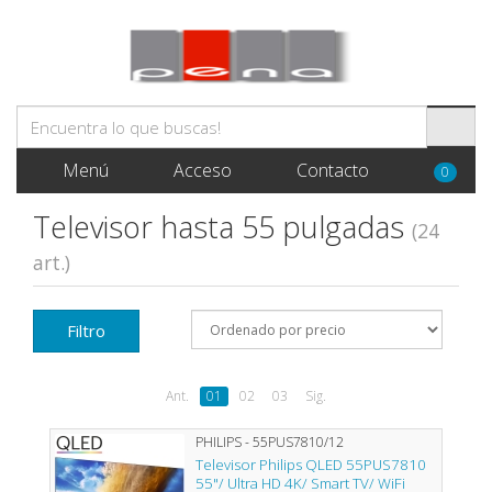
Menú
Acceso
Contacto
0
Televisor hasta 55 pulgadas
(24
art.)
Filtro
Ant.
01
02
03
Sig.
PHILIPS - 55PUS7810/12
Televisor Philips QLED 55PUS7810
55"/ Ultra HD 4K/ Smart TV/ WiFi