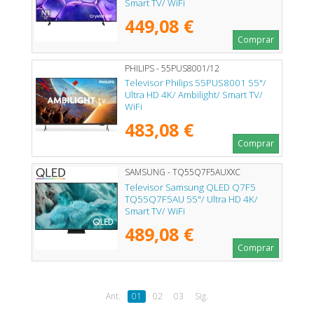
Smart TV/ WiFi
449,08 €
Comprar
PHILIPS - 55PUS8001/12
Televisor Philips 55PUS8001 55"/
Ultra HD 4K/ Ambilight/ Smart TV/
WiFi
483,08 €
Comprar
SAMSUNG - TQ55Q7F5AUXXC
Televisor Samsung QLED Q7F5
TQ55Q7F5AU 55"/ Ultra HD 4K/
Smart TV/ WiFi
489,08 €
Comprar
Ant.
01
02
03
Sig.